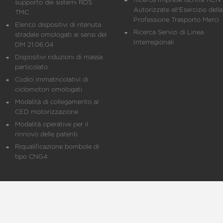
Ricerca Imprese iscritte REN 
supporto dei sistemi RDS
Autorizzate all'Esercizio della
TMC
Professione Trasporto Merci
Elenco dispositivi di ritenuta
Ricerca Servizi di Linea
stradale omologati ai sensi del
Interregionali
DM 21.06.04
Dispositivi riduzioni di massa
particolato
Codici immatricolativi di
ciclomotori omologati
Modalità di collegamento al
CED motorizzazione
Modalità operative per il
rinnovo delle patenti
Riqualificazione bombole di
tipo CNG4