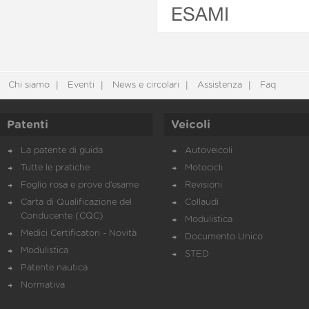
ESAMI
Chi siamo
Eventi
News e circolari
Assistenza
Faq
Patenti
Veicoli
La patente di guida
Autoveicoli
Tutte le pratiche
Motocicli
Foglio rosa e prove d’esame
Revisioni
Carta di Qualificazione del
Collaudi
Conducente (CQC)
Modulistica
Medici Certificatori - Novità
Documento Unico
Modulistica
STED
Patente nautica
Normativa