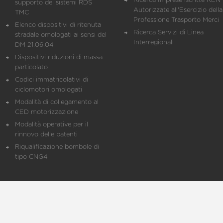
Ricerca Imprese iscritte REN 
supporto dei sistemi RDS
Autorizzate all'Esercizio della
TMC
Professione Trasporto Merci
Elenco dispositivi di ritenuta
Ricerca Servizi di Linea
stradale omologati ai sensi del
Interregionali
DM 21.06.04
Dispositivi riduzioni di massa
particolato
Codici immatricolativi di
ciclomotori omologati
Modalità di collegamento al
CED motorizzazione
Modalità operative per il
rinnovo delle patenti
Riqualificazione bombole di
tipo CNG4