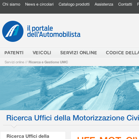
Chi siamo
News e circolari
Catalogo prodotti
Assistenza
Contatti
PATENTI
VEICOLI
SERVIZI ONLINE
CODICE DELL
Servizi online
//
Ricerca e Gestione UMC
Ricerca Uffici della Motorizzazione Civi
Ricerca Uffici della