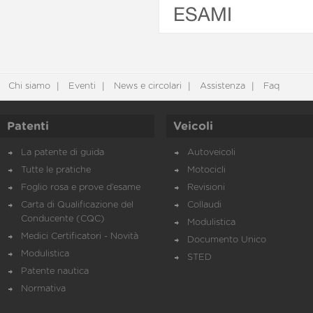
ESAMI
Chi siamo
Eventi
News e circolari
Assistenza
Faq
Patenti
Veicoli
La patente di guida
Autoveicoli
Tutte le pratiche
Motocicli
Foglio rosa e prove d’esame
Revisioni
Carta di Qualificazione del
Collaudi
Conducente (CQC)
Modulistica
Medici Certificatori - Novità
Documento Unico
Modulistica
STED
Patente nautica
Normativa