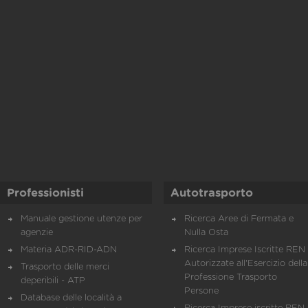
Professionisti
Autotrasporto
Manuale gestione utenze per
Ricerca Aree di Fermata e
agenzie
Nulla Osta
Materia ADR-RID-ADN
Ricerca Imprese Iscritte REN 
Autorizzate all'Esercizio della
Trasporto delle merci
Professione Trasporto
deperibili - ATP
Persone
Database delle località a