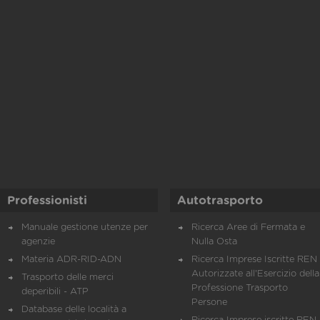
Professionisti
Autotrasporto
Manuale gestione utenze per
Ricerca Aree di Fermata e
agenzie
Nulla Osta
Materia ADR-RID-ADN
Ricerca Imprese Iscritte REN 
Autorizzate all'Esercizio della
Trasporto delle merci
Professione Trasporto
deperibili - ATP
Persone
Database delle località a