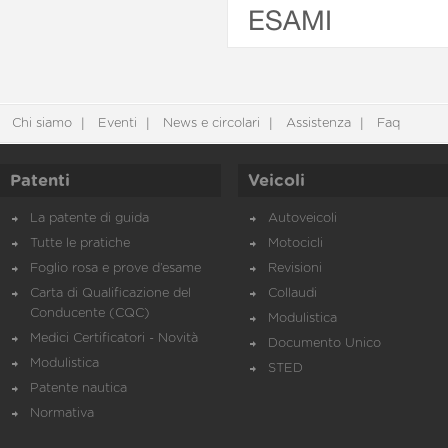
ESAMI
Chi siamo
Eventi
News e circolari
Assistenza
Faq
Patenti
Veicoli
La patente di guida
Autoveicoli
Tutte le pratiche
Motocicli
Foglio rosa e prove d’esame
Revisioni
Carta di Qualificazione del
Collaudi
Conducente (CQC)
Modulistica
Medici Certificatori - Novità
Documento Unico
Modulistica
STED
Patente nautica
Normativa