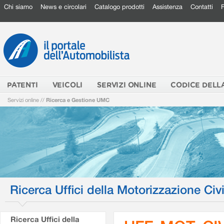
Chi siamo
News e circolari
Catalogo prodotti
Assistenza
Contatti
PATENTI
VEICOLI
SERVIZI ONLINE
CODICE DELL
Servizi online
//
Ricerca e Gestione UMC
Ricerca Uffici della Motorizzazione Civi
Ricerca Uffici della