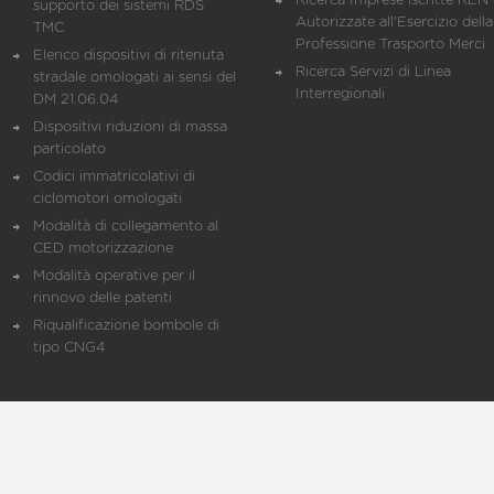
Ricerca Imprese iscritte REN 
supporto dei sistemi RDS
Autorizzate all'Esercizio della
TMC
Professione Trasporto Merci
Elenco dispositivi di ritenuta
Ricerca Servizi di Linea
stradale omologati ai sensi del
Interregionali
DM 21.06.04
Dispositivi riduzioni di massa
particolato
Codici immatricolativi di
ciclomotori omologati
Modalità di collegamento al
CED motorizzazione
Modalità operative per il
rinnovo delle patenti
Riqualificazione bombole di
tipo CNG4