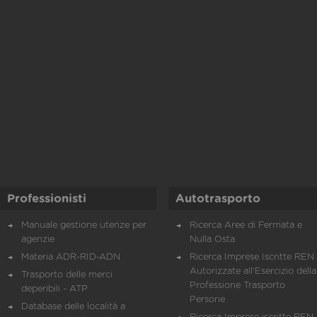
Professionisti
Autotrasporto
Manuale gestione utenze per
Ricerca Aree di Fermata e
agenzie
Nulla Osta
Materia ADR-RID-ADN
Ricerca Imprese Iscritte REN 
Autorizzate all'Esercizio della
Trasporto delle merci
Professione Trasporto
deperibili - ATP
Persone
Database delle località a