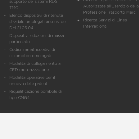
Ricerca Imprese iscritte REN 
supporto dei sistemi RDS
Autorizzate all'Esercizio della
TMC
Professione Trasporto Merci
Elenco dispositivi di ritenuta
Ricerca Servizi di Linea
stradale omologati ai sensi del
Interregionali
DM 21.06.04
Dispositivi riduzioni di massa
particolato
Codici immatricolativi di
ciclomotori omologati
Modalità di collegamento al
CED motorizzazione
Modalità operative per il
rinnovo delle patenti
Riqualificazione bombole di
tipo CNG4