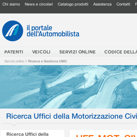
Chi siamo
News e circolari
Catalogo prodotti
Assistenza
Contatti
PATENTI
VEICOLI
SERVIZI ONLINE
CODICE DELL
Servizi online
//
Ricerca e Gestione UMC
Ricerca Uffici della Motorizzazione Civi
Ricerca Uffici della