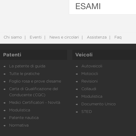
ESAMI
Chi siamo
Eventi
News e circolari
Assistenza
Faq
Patenti
Veicoli
La patente di guida
Autoveicoli
Tutte le pratiche
Motocicli
Foglio rosa e prove d’esame
Revisioni
Carta di Qualificazione del
Collaudi
Conducente (CQC)
Modulistica
Medici Certificatori - Novità
Documento Unico
Modulistica
STED
Patente nautica
Normativa