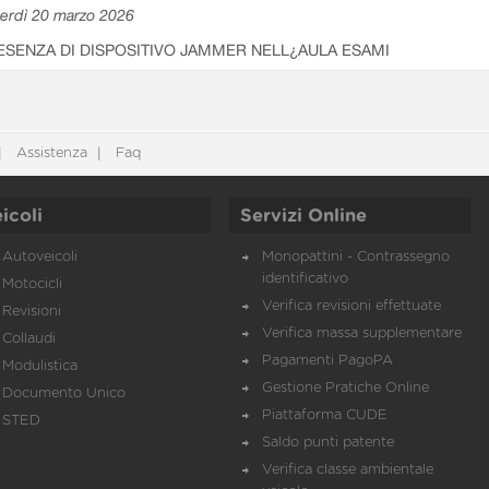
erdì 20 marzo 2026
ESENZA DI DISPOSITIVO JAMMER NELL¿AULA ESAMI
Assistenza
Faq
icoli
Servizi Online
Autoveicoli
Monopattini - Contrassegno
identificativo
Motocicli
Verifica revisioni effettuate
Revisioni
Verifica massa supplementare
Collaudi
Pagamenti PagoPA
Modulistica
Gestione Pratiche Online
Documento Unico
Piattaforma CUDE
STED
Saldo punti patente
Verifica classe ambientale