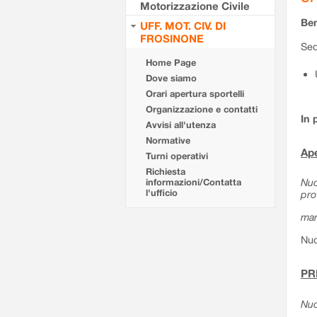
Motorizzazione Civile
Ben
UFF. MOT. CIV. DI
FROSINONE
Sed
Home Page
Dove siamo
Orari apertura sportelli
Organizzazione e contatti
In 
Avvisi all'utenza
Normative
Ape
Turni operativi
Richiesta
Nuo
informazioni/Contatta
l'ufficio
pro
mar
Nuo
PR
Nuo