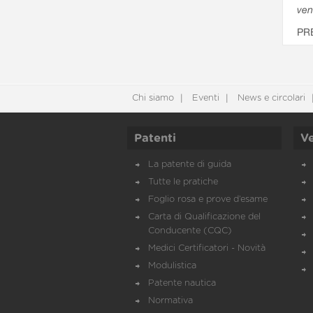
ven
PR
Chi siamo
Eventi
News e circolari
Patenti
Ve
La patente di guida
Tutte le pratiche
Foglio rosa e prove d’esame
Carta di Qualificazione del
Conducente (CQC)
Medici Certificatori - Novità
Modulistica
Patente nautica
Normativa