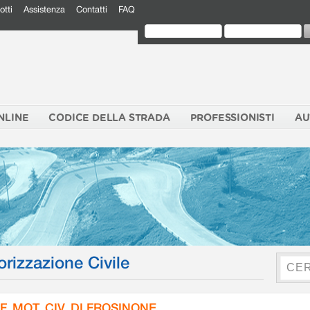
otti
Assistenza
Contatti
FAQ
NLINE
CODICE DELLA STRADA
PROFESSIONISTI
AU
orizzazione Civile
F. MOT. CIV. DI FROSINONE