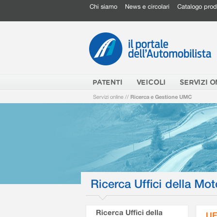
Chi siamo
News e circolari
Catalogo prod
PATENTI
VEICOLI
SERVIZI O
Servizi online
//
Ricerca e Gestione UMC
Ricerca Uffici della Mot
Ricerca Uffici della
UF