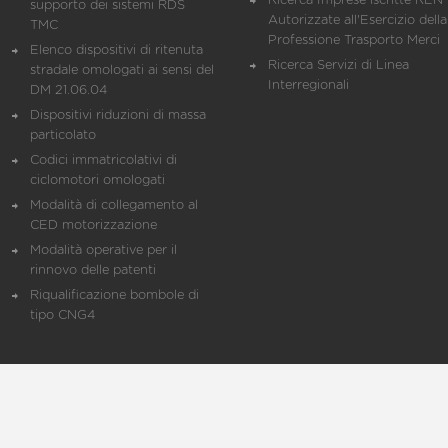
Ricerca Imprese iscritte REN 
supporto dei sistemi RDS
Autorizzate all'Esercizio della
TMC
Professione Trasporto Merci
Elenco dispositivi di ritenuta
Ricerca Servizi di Linea
stradale omologati ai sensi del
Interregionali
DM 21.06.04
Dispositivi riduzioni di massa
particolato
Codici immatricolativi di
ciclomotori omologati
Modalità di collegamento al
CED motorizzazione
Modalità operative per il
rinnovo delle patenti
Riqualificazione bombole di
tipo CNG4