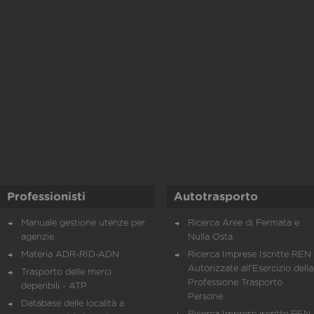
Professionisti
Autotrasporto
Manuale gestione utenze per
Ricerca Aree di Fermata e
agenzie
Nulla Osta
Materia ADR-RID-ADN
Ricerca Imprese Iscritte REN 
Autorizzate all'Esercizio della
Trasporto delle merci
Professione Trasporto
deperibili - ATP
Persone
Database delle località a