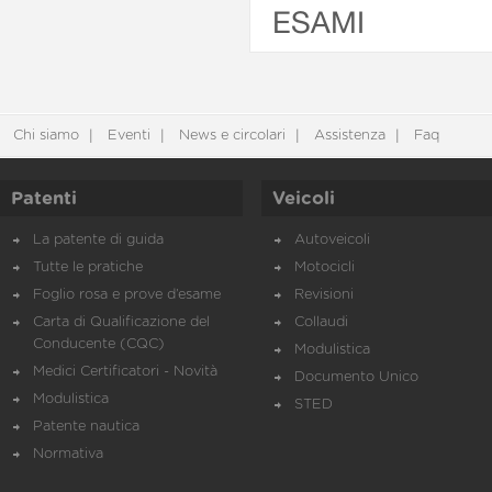
ESAMI
Chi siamo
Eventi
News e circolari
Assistenza
Faq
Patenti
Veicoli
La patente di guida
Autoveicoli
Tutte le pratiche
Motocicli
Foglio rosa e prove d’esame
Revisioni
Carta di Qualificazione del
Collaudi
Conducente (CQC)
Modulistica
Medici Certificatori - Novità
Documento Unico
Modulistica
STED
Patente nautica
Normativa