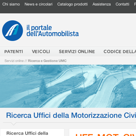
Chi siamo
News e circolari
Catalogo prodotti
Assistenza
Contatti
PATENTI
VEICOLI
SERVIZI ONLINE
CODICE DELL
Servizi online
//
Ricerca e Gestione UMC
Ricerca Uffici della Motorizzazione Civi
Ricerca Uffici della