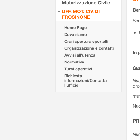
Motorizzazione Civile
Ben
UFF. MOT. CIV. DI
FROSINONE
Sed
Home Page
Dove siamo
Orari apertura sportelli
Organizzazione e contatti
In 
Avvisi all'utenza
Normative
Ape
Turni operativi
Richiesta
Nuo
informazioni/Contatta
l'ufficio
pro
mar
Nuo
PR
Nuo