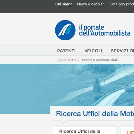
Chi siamo
News e circolari
Catalogo prod
PATENTI
VEICOLI
SERVIZI O
Servizi online
//
Ricerca e Gestione UMC
Ricerca Uffici della Mot
Ricerca Uffici della
UF