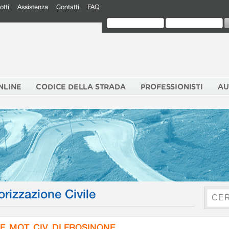
otti
Assistenza
Contatti
FAQ
NLINE
CODICE DELLA STRADA
PROFESSIONISTI
AU
orizzazione Civile
F. MOT. CIV. DI FROSINONE