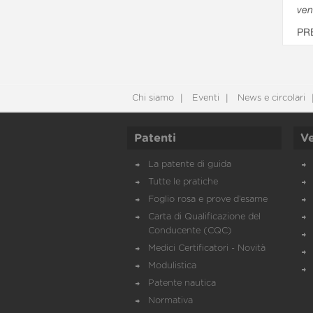
ven
PR
Chi siamo
Eventi
News e circolari
Patenti
Ve
La patente di guida
Tutte le pratiche
Foglio rosa e prove d’esame
Carta di Qualificazione del
Conducente (CQC)
Medici Certificatori - Novità
Modulistica
Patente nautica
Normativa