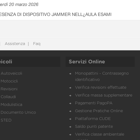
erdì 20 marzo 2026
ESENZA DI DISPOSITIVO JAMMER NELL¿AULA ESAMI
Assistenza
Faq
icoli
Servizi Online
Autoveicoli
Monopattini - Contrassegno
identificativo
Motocicli
Verifica revisioni effettuate
Revisioni
Verifica massa supplementare
Collaudi
Pagamenti PagoPA
Modulistica
Gestione Pratiche Online
Documento Unico
Piattaforma CUDE
STED
Saldo punti patente
Verifica classe ambientale