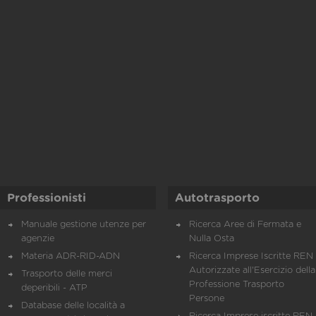
Professionisti
Autotrasporto
Manuale gestione utenze per
Ricerca Aree di Fermata e
agenzie
Nulla Osta
Materia ADR-RID-ADN
Ricerca Imprese Iscritte REN 
Autorizzate all'Esercizio della
Trasporto delle merci
Professione Trasporto
deperibili - ATP
Persone
Database delle località a