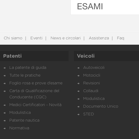
ESAMI
Chi siamo
Eventi
News e circolari
Assistenza
Faq
Patenti
Veicoli
La patente di guida
Autoveicoli
Tutte le pratiche
Motocicli
Foglio rosa e prove d’esame
Revisioni
Carta di Qualificazione del
Collaudi
Conducente (CQC)
Modulistica
Medici Certificatori - Novità
Documento Unico
Modulistica
STED
Patente nautica
Normativa