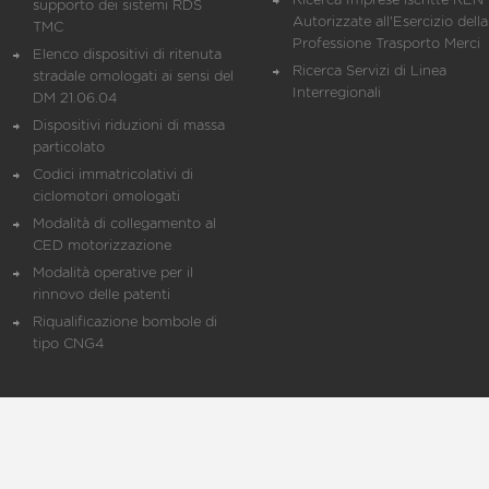
Ricerca Imprese iscritte REN 
supporto dei sistemi RDS
Autorizzate all'Esercizio della
TMC
Professione Trasporto Merci
Elenco dispositivi di ritenuta
Ricerca Servizi di Linea
stradale omologati ai sensi del
Interregionali
DM 21.06.04
Dispositivi riduzioni di massa
particolato
Codici immatricolativi di
ciclomotori omologati
Modalità di collegamento al
CED motorizzazione
Modalità operative per il
rinnovo delle patenti
Riqualificazione bombole di
tipo CNG4