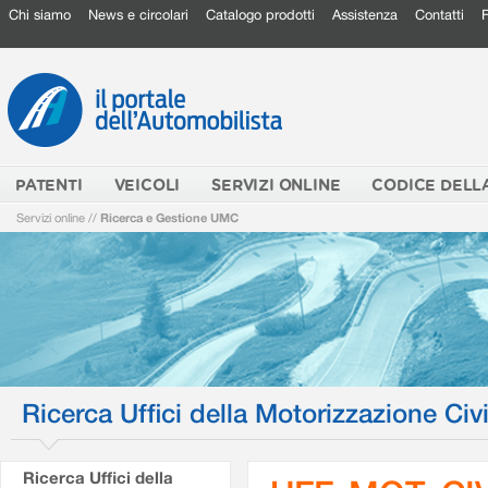
Chi siamo
News e circolari
Catalogo prodotti
Assistenza
Contatti
PATENTI
VEICOLI
SERVIZI ONLINE
CODICE DELL
Servizi online
//
Ricerca e Gestione UMC
Ricerca Uffici della Motorizzazione Civi
Ricerca Uffici della