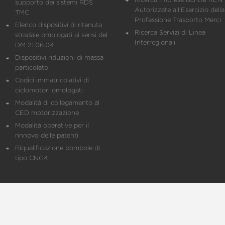
Ricerca Imprese iscritte REN 
supporto dei sistemi RDS
Autorizzate all'Esercizio della
TMC
Professione Trasporto Merci
Elenco dispositivi di ritenuta
Ricerca Servizi di Linea
stradale omologati ai sensi del
Interregionali
DM 21.06.04
Dispositivi riduzioni di massa
particolato
Codici immatricolativi di
ciclomotori omologati
Modalità di collegamento al
CED motorizzazione
Modalità operative per il
rinnovo delle patenti
Riqualificazione bombole di
tipo CNG4