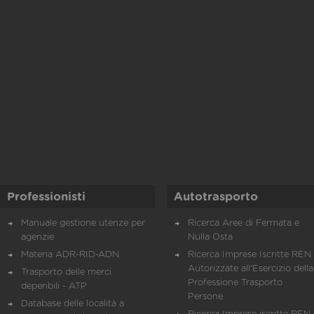
Professionisti
Autotrasporto
Manuale gestione utenze per
Ricerca Aree di Fermata e
agenzie
Nulla Osta
Materia ADR-RID-ADN
Ricerca Imprese Iscritte REN 
Autorizzate all'Esercizio della
Trasporto delle merci
Professione Trasporto
deperibili - ATP
Persone
Database delle località a