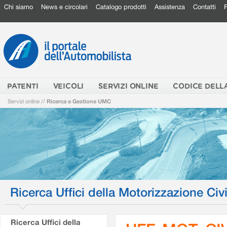
Chi siamo
News e circolari
Catalogo prodotti
Assistenza
Contatti
PATENTI
VEICOLI
SERVIZI ONLINE
CODICE DELL
Servizi online
//
Ricerca e Gestione UMC
Ricerca Uffici della Motorizzazione Civi
Ricerca Uffici della