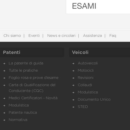
ESAMI
Chi siamo
Eventi
News e circolari
Assistenza
Faq
Patenti
Veicoli
La patente di guida
Autoveicoli
Tutte le pratiche
Motocicli
Foglio rosa e prove d’esame
Revisioni
Carta di Qualificazione del
Collaudi
Conducente (CQC)
Modulistica
Medici Certificatori - Novità
Documento Unico
Modulistica
STED
Patente nautica
Normativa