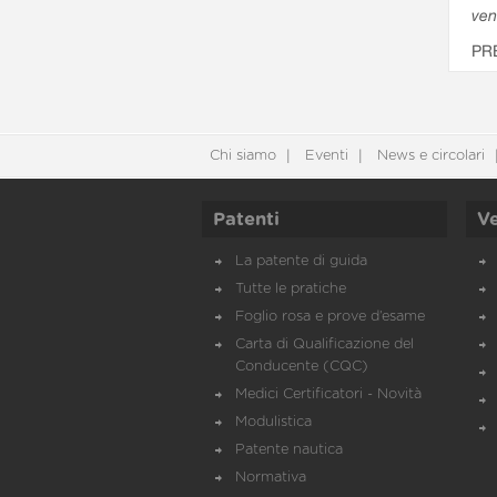
ven
PR
Chi siamo
Eventi
News e circolari
Patenti
Ve
La patente di guida
Tutte le pratiche
Foglio rosa e prove d’esame
Carta di Qualificazione del
Conducente (CQC)
Medici Certificatori - Novità
Modulistica
Patente nautica
Normativa