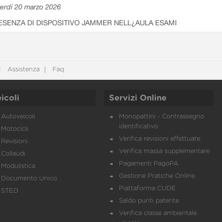
erdì 20 marzo 2026
ESENZA DI DISPOSITIVO JAMMER NELL¿AULA ESAMI
Assistenza
Faq
icoli
Servizi Online
Autoveicoli
Monopattini - Contrassegno
identificativo
Motocicli
Verifica revisioni effettuate
Revisioni
Verifica massa supplementare
Collaudi
Pagamenti PagoPA
Modulistica
Gestione Pratiche Online
Documento Unico
Piattaforma CUDE
STED
Saldo punti patente
Verifica classe ambientale