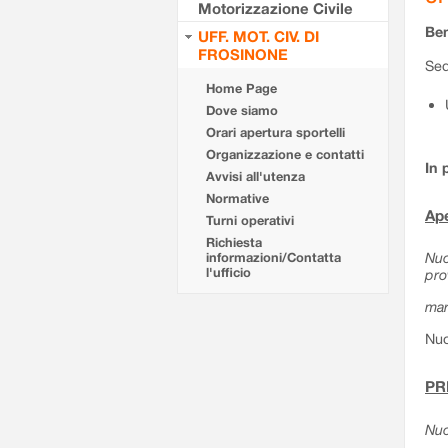
Motorizzazione Civile
Ben
UFF. MOT. CIV. DI
FROSINONE
Sed
Home Page
Dove siamo
Orari apertura sportelli
Organizzazione e contatti
In 
Avvisi all'utenza
Normative
Ape
Turni operativi
Richiesta
Nuo
informazioni/Contatta
l'ufficio
pro
mar
Nuo
PR
Nuo