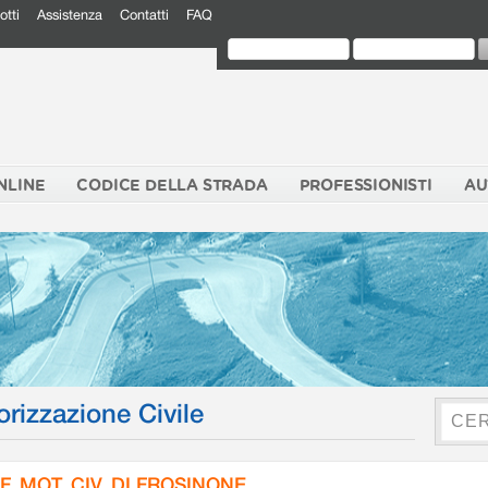
otti
Assistenza
Contatti
FAQ
NLINE
CODICE DELLA STRADA
PROFESSIONISTI
AU
orizzazione Civile
F. MOT. CIV. DI FROSINONE