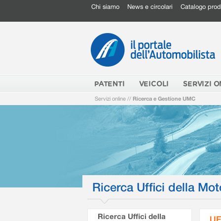
Chi siamo
News e circolari
Catalogo prod
PATENTI
VEICOLI
SERVIZI O
Servizi online
//
Ricerca e Gestione UMC
Ricerca Uffici della Mot
Ricerca Uffici della
UF