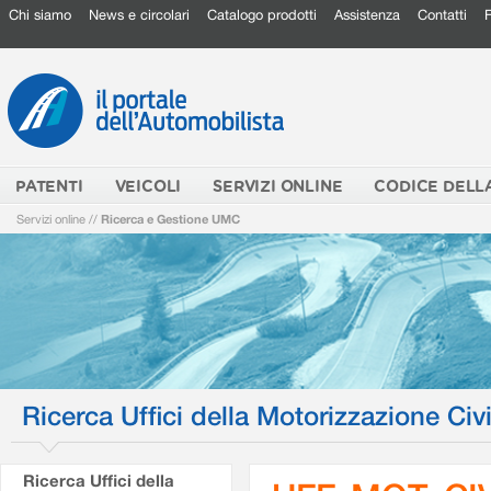
Chi siamo
News e circolari
Catalogo prodotti
Assistenza
Contatti
PATENTI
VEICOLI
SERVIZI ONLINE
CODICE DELL
Servizi online
//
Ricerca e Gestione UMC
Ricerca Uffici della Motorizzazione Civi
Ricerca Uffici della