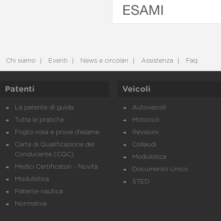
ESAMI
Chi siamo
Eventi
News e circolari
Assistenza
Faq
Patenti
Veicoli
La patente di guida
Autoveicoli
Tutte le pratiche
Motocicli
Foglio rosa e prove d’esame
Revisioni
Carta di Qualificazione del
Collaudi
Conducente (CQC)
Modulistica
Medici Certificatori - Novità
Documento Unico
Modulistica
STED
Patente nautica
Normativa