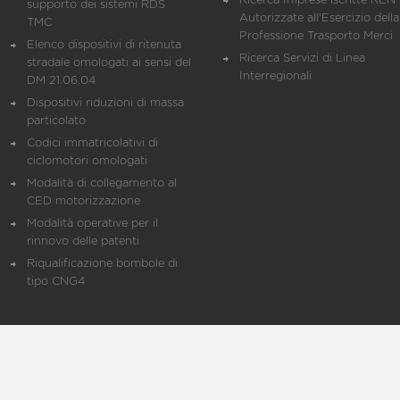
Ricerca Imprese iscritte REN 
supporto dei sistemi RDS
Autorizzate all'Esercizio della
TMC
Professione Trasporto Merci
Elenco dispositivi di ritenuta
Ricerca Servizi di Linea
stradale omologati ai sensi del
Interregionali
DM 21.06.04
Dispositivi riduzioni di massa
particolato
Codici immatricolativi di
ciclomotori omologati
Modalità di collegamento al
CED motorizzazione
Modalità operative per il
rinnovo delle patenti
Riqualificazione bombole di
tipo CNG4