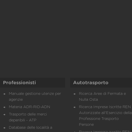
Professionisti
Autotrasporto
Manuale gestione utenze per
Ricerca Aree di Fermata e
agenzie
Nulla Osta
Materia ADR-RID-ADN
Ricerca Imprese Iscritte REN 
Autorizzate all'Esercizio della
Trasporto delle merci
Professione Trasporto
deperibili - ATP
Persone
Database delle località a