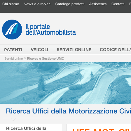
Chi siamo
News e circolari
Catalogo prodotti
Assistenza
Contatti
PATENTI
VEICOLI
SERVIZI ONLINE
CODICE DELL
Servizi online
//
Ricerca e Gestione UMC
Ricerca Uffici della Motorizzazione Civi
Ricerca Uffici della