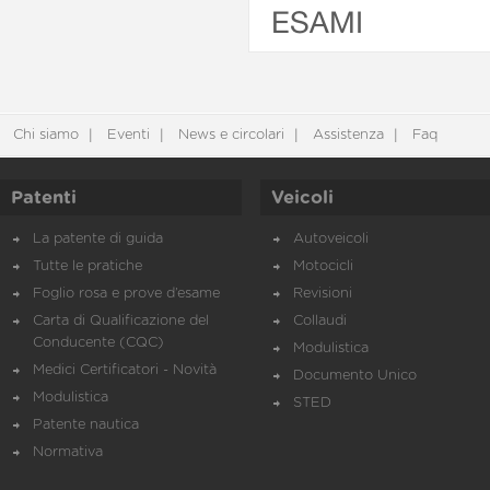
ESAMI
Chi siamo
Eventi
News e circolari
Assistenza
Faq
Patenti
Veicoli
La patente di guida
Autoveicoli
Tutte le pratiche
Motocicli
Foglio rosa e prove d’esame
Revisioni
Carta di Qualificazione del
Collaudi
Conducente (CQC)
Modulistica
Medici Certificatori - Novità
Documento Unico
Modulistica
STED
Patente nautica
Normativa