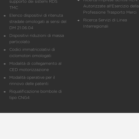
Ricerca Imprese iscritte REN 
supporto dei sistemi RDS
Autorizzate all'Esercizio della
TMC
Professione Trasporto Merci
Elenco dispositivi di ritenuta
Ricerca Servizi di Linea
stradale omologati ai sensi del
Interregionali
DM 21.06.04
Dispositivi riduzioni di massa
particolato
Codici immatricolativi di
ciclomotori omologati
Modalità di collegamento al
CED motorizzazione
Modalità operative per il
rinnovo delle patenti
Riqualificazione bombole di
tipo CNG4