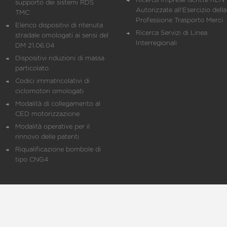
Ricerca Imprese iscritte REN 
supporto dei sistemi RDS
Autorizzate all'Esercizio della
TMC
Professione Trasporto Merci
Elenco dispositivi di ritenuta
Ricerca Servizi di Linea
stradale omologati ai sensi del
Interregionali
DM 21.06.04
Dispositivi riduzioni di massa
particolato
Codici immatricolativi di
ciclomotori omologati
Modalità di collegamento al
CED motorizzazione
Modalità operative per il
rinnovo delle patenti
Riqualificazione bombole di
tipo CNG4