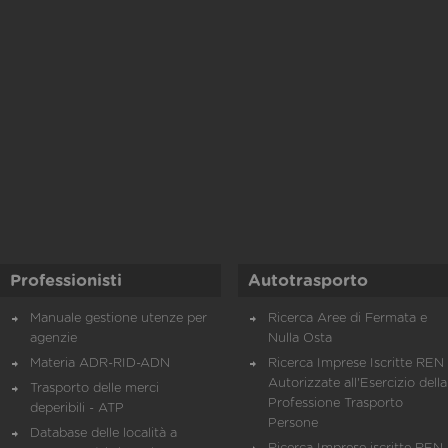
Professionisti
Autotrasporto
Manuale gestione utenze per
Ricerca Aree di Fermata e
agenzie
Nulla Osta
Materia ADR-RID-ADN
Ricerca Imprese Iscritte REN 
Autorizzate all'Esercizio della
Trasporto delle merci
Professione Trasporto
deperibili - ATP
Persone
Database delle località a