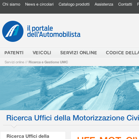
Chi siamo
News e circolari
Catalogo prodotti
Assistenza
Contatti
PATENTI
VEICOLI
SERVIZI ONLINE
CODICE DELL
Servizi online
//
Ricerca e Gestione UMC
Ricerca Uffici della Motorizzazione Civi
Ricerca Uffici della