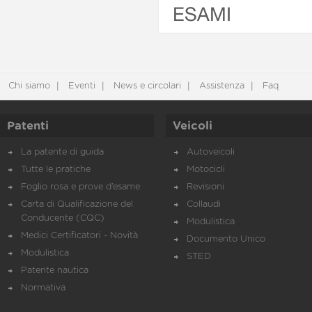
ESAMI
Chi siamo
Eventi
News e circolari
Assistenza
Faq
Patenti
Veicoli
La patente di guida
Autoveicoli
Tutte le pratiche
Motocicli
Foglio rosa e prove d’esame
Revisioni
Carta di Qualificazione del
Collaudi
Conducente (CQC)
Modulistica
Medici Certificatori - Novità
Documento Unico
Modulistica
STED
Patente nautica
Normativa