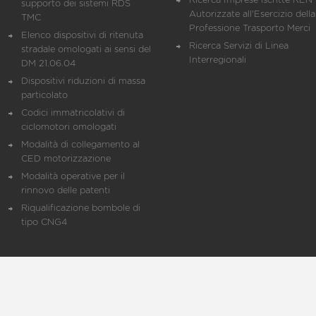
Ricerca Imprese iscritte REN 
supporto dei sistemi RDS
Autorizzate all'Esercizio della
TMC
Professione Trasporto Merci
Elenco dispositivi di ritenuta
Ricerca Servizi di Linea
stradale omologati ai sensi del
Interregionali
DM 21.06.04
Dispositivi riduzioni di massa
particolato
Codici immatricolativi di
ciclomotori omologati
Modalità di collegamento al
CED motorizzazione
Modalità operative per il
rinnovo delle patenti
Riqualificazione bombole di
tipo CNG4