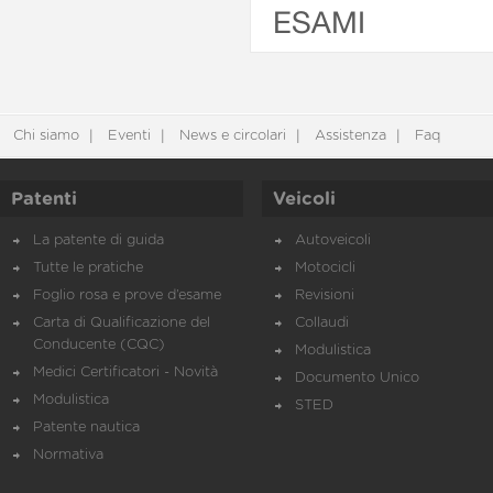
ESAMI
Chi siamo
Eventi
News e circolari
Assistenza
Faq
Patenti
Veicoli
La patente di guida
Autoveicoli
Tutte le pratiche
Motocicli
Foglio rosa e prove d’esame
Revisioni
Carta di Qualificazione del
Collaudi
Conducente (CQC)
Modulistica
Medici Certificatori - Novità
Documento Unico
Modulistica
STED
Patente nautica
Normativa