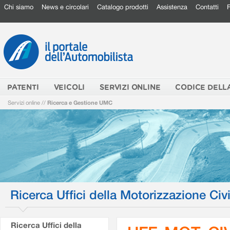
Chi siamo
News e circolari
Catalogo prodotti
Assistenza
Contatti
PATENTI
VEICOLI
SERVIZI ONLINE
CODICE DELL
Servizi online
//
Ricerca e Gestione UMC
Ricerca Uffici della Motorizzazione Civi
Ricerca Uffici della