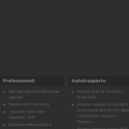
Professionisti
Autotrasporto
Manuale gestione utenze per
Ricerca Aree di Fermata e
agenzie
Nulla Osta
Materia ADR-RID-ADN
Ricerca Imprese Iscritte REN 
Autorizzate all'Esercizio della
Trasporto delle merci
Professione Trasporto
deperibili - ATP
Persone
Database delle località a