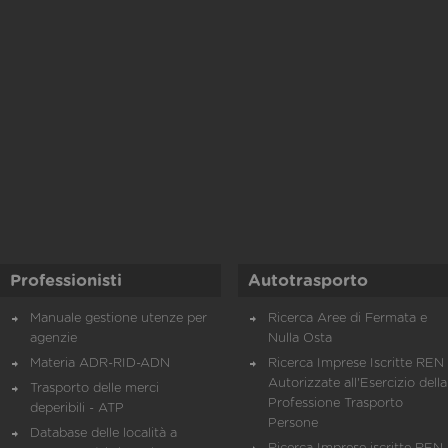
Professionisti
Autotrasporto
Manuale gestione utenze per
Ricerca Aree di Fermata e
agenzie
Nulla Osta
Materia ADR-RID-ADN
Ricerca Imprese Iscritte REN 
Autorizzate all'Esercizio della
Trasporto delle merci
Professione Trasporto
deperibili - ATP
Persone
Database delle località a