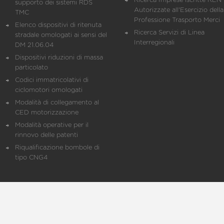
Ricerca Imprese iscritte REN 
supporto dei sistemi RDS
Autorizzate all'Esercizio della
TMC
Professione Trasporto Merci
Elenco dispositivi di ritenuta
Ricerca Servizi di Linea
stradale omologati ai sensi del
Interregionali
DM 21.06.04
Dispositivi riduzioni di massa
particolato
Codici immatricolativi di
ciclomotori omologati
Modalità di collegamento al
CED motorizzazione
Modalità operative per il
rinnovo delle patenti
Riqualificazione bombole di
tipo CNG4