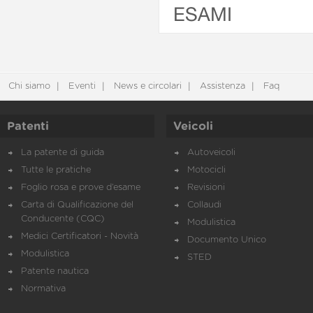
ESAMI
Chi siamo
Eventi
News e circolari
Assistenza
Faq
Patenti
Veicoli
La patente di guida
Autoveicoli
Tutte le pratiche
Motocicli
Foglio rosa e prove d’esame
Revisioni
Carta di Qualificazione del
Collaudi
Conducente (CQC)
Modulistica
Medici Certificatori - Novità
Documento Unico
Modulistica
STED
Patente nautica
Normativa