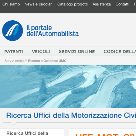
Chi siamo
News e circolari
Catalogo prodotti
Assistenza
Contatti
PATENTI
VEICOLI
SERVIZI ONLINE
CODICE DELL
Servizi online
//
Ricerca e Gestione UMC
Ricerca Uffici della Motorizzazione Civi
Ricerca Uffici della