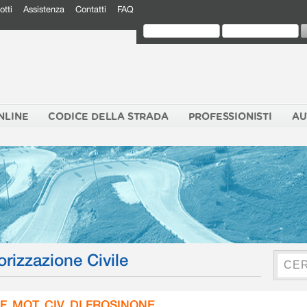
otti
Assistenza
Contatti
FAQ
NLINE
CODICE DELLA STRADA
PROFESSIONISTI
AU
orizzazione Civile
F. MOT. CIV. DI FROSINONE