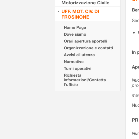
Motorizzazione Civile
Ben
UFF. MOT. CIV. DI
FROSINONE
Sed
Home Page
Dove siamo
Orari apertura sportelli
Organizzazione e contatti
In 
Avvisi all'utenza
Normative
Ape
Turni operativi
Richiesta
Nuo
informazioni/Contatta
l'ufficio
pro
mar
Nuo
PR
Nuo