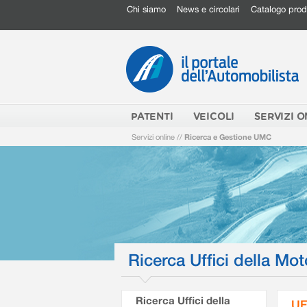
Chi siamo
News e circolari
Catalogo prod
PATENTI
VEICOLI
SERVIZI O
Servizi online
//
Ricerca e Gestione UMC
Ricerca Uffici della Mot
Ricerca Uffici della
UF