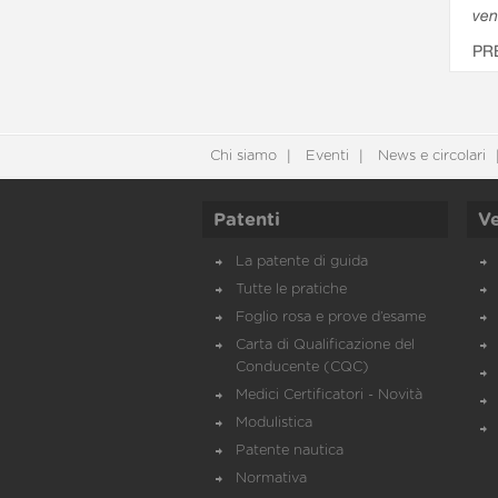
ven
PR
Chi siamo
Eventi
News e circolari
Patenti
Ve
La patente di guida
Tutte le pratiche
Foglio rosa e prove d’esame
Carta di Qualificazione del
Conducente (CQC)
Medici Certificatori - Novità
Modulistica
Patente nautica
Normativa