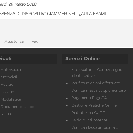
erdì 20 marzo 2026
ESENZA DI DISPOSITIVO JAMMER NELL¿AULA ESAMI
Assistenza
Faq
icoli
Servizi Online
Autoveicoli
Monopattini - Contrassegno
identificativo
Motocicli
Verifica revisioni effettuate
Revisioni
Verifica massa supplementare
Collaudi
Pagamenti PagoPA
Modulistica
Gestione Pratiche Online
Documento Unico
Piattaforma CUDE
STED
Saldo punti patente
Verifica classe ambientale