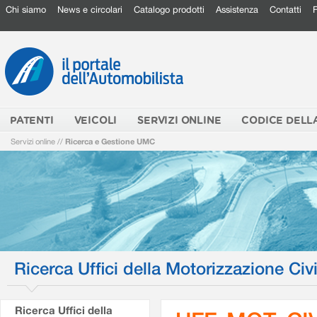
Chi siamo
News e circolari
Catalogo prodotti
Assistenza
Contatti
PATENTI
VEICOLI
SERVIZI ONLINE
CODICE DELL
Servizi online
//
Ricerca e Gestione UMC
Ricerca Uffici della Motorizzazione Civi
Ricerca Uffici della