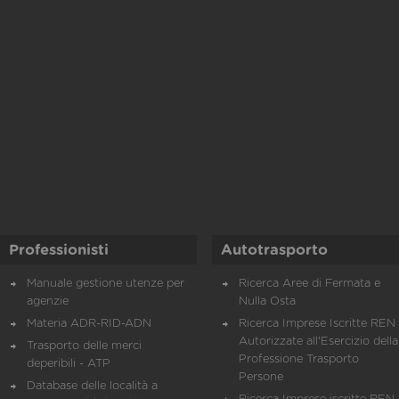
Professionisti
Autotrasporto
Manuale gestione utenze per
Ricerca Aree di Fermata e
agenzie
Nulla Osta
Materia ADR-RID-ADN
Ricerca Imprese Iscritte REN 
Autorizzate all'Esercizio della
Trasporto delle merci
Professione Trasporto
deperibili - ATP
Persone
Database delle località a