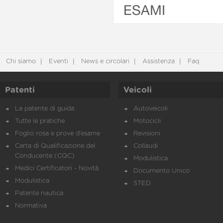
ESAMI
Chi siamo
Eventi
News e circolari
Assistenza
Faq
Patenti
Veicoli
La patente di guida
Autoveicoli
Tutte le pratiche
Motocicli
Foglio rosa e prove d’esame
Revisioni
Carta di Qualificazione del
Collaudi
Conducente (CQC)
Modulistica
Medici Certificatori - Novità
Documento Unico
Modulistica
STED
Patente nautica
Normativa