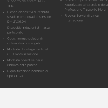
Ricerca Imprese iscritte REN 
supporto dei sistemi RDS
Autorizzate all'Esercizio della
TMC
Professione Trasporto Merci
Elenco dispositivi di ritenuta
Ricerca Servizi di Linea
stradale omologati ai sensi del
Interregionali
DM 21.06.04
Dispositivi riduzioni di massa
particolato
Codici immatricolativi di
ciclomotori omologati
Modalità di collegamento al
CED motorizzazione
Modalità operative per il
rinnovo delle patenti
Riqualificazione bombole di
tipo CNG4