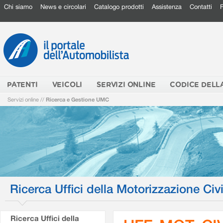
Chi siamo
News e circolari
Catalogo prodotti
Assistenza
Contatti
PATENTI
VEICOLI
SERVIZI ONLINE
CODICE DELL
Servizi online
//
Ricerca e Gestione UMC
Ricerca Uffici della Motorizzazione Civi
Ricerca Uffici della