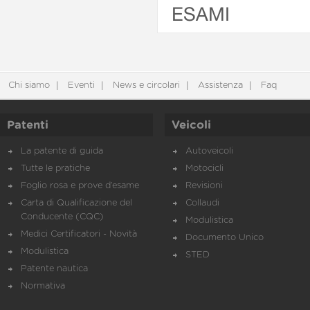
ESAMI
Chi siamo
Eventi
News e circolari
Assistenza
Faq
Patenti
Veicoli
La patente di guida
Autoveicoli
Tutte le pratiche
Motocicli
Foglio rosa e prove d’esame
Revisioni
Carta di Qualificazione del
Collaudi
Conducente (CQC)
Modulistica
Medici Certificatori - Novità
Documento Unico
Modulistica
STED
Patente nautica
Normativa