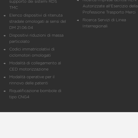
Ricerca Imprese iscritte REN 
supporto dei sistemi RDS
Autorizzate all'Esercizio della
TMC
Professione Trasporto Merci
Elenco dispositivi di ritenuta
Ricerca Servizi di Linea
stradale omologati ai sensi del
Interregionali
DM 21.06.04
Dispositivi riduzioni di massa
particolato
Codici immatricolativi di
ciclomotori omologati
Modalità di collegamento al
CED motorizzazione
Modalità operative per il
rinnovo delle patenti
Riqualificazione bombole di
tipo CNG4