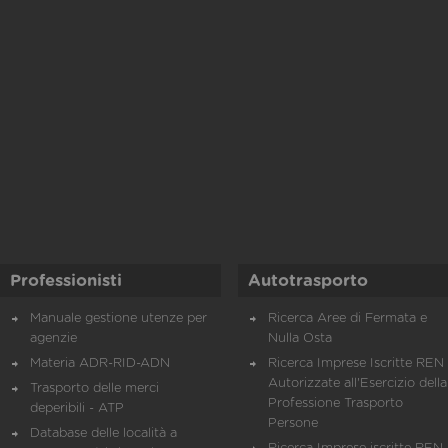
Professionisti
Autotrasporto
Manuale gestione utenze per
Ricerca Aree di Fermata e
agenzie
Nulla Osta
Materia ADR-RID-ADN
Ricerca Imprese Iscritte REN 
Autorizzate all'Esercizio della
Trasporto delle merci
Professione Trasporto
deperibili - ATP
Persone
Database delle località a