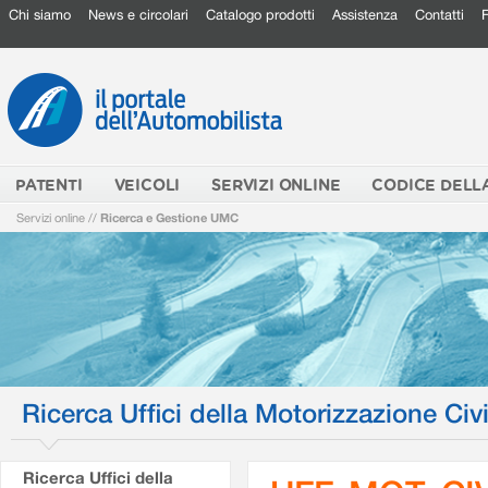
Chi siamo
News e circolari
Catalogo prodotti
Assistenza
Contatti
PATENTI
VEICOLI
SERVIZI ONLINE
CODICE DELL
Servizi online
//
Ricerca e Gestione UMC
Ricerca Uffici della Motorizzazione Civi
Ricerca Uffici della