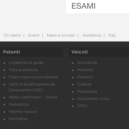
ESAMI
Chi siamo
Eventi
News e circolari
Assistenza
Faq
Patenti
Veicoli
La patente di guida
Autoveicoli
Tutte le pratiche
Motocicli
Foglio rosa e prove d’esame
Revisioni
Carta di Qualificazione del
Collaudi
Conducente (CQC)
Modulistica
Medici Certificatori - Novità
Documento Unico
Modulistica
STED
Patente nautica
Normativa