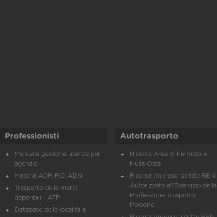
Professionisti
Autotrasporto
Manuale gestione utenze per
Ricerca Aree di Fermata e
agenzie
Nulla Osta
Materia ADR-RID-ADN
Ricerca Imprese Iscritte REN 
Autorizzate all'Esercizio della
Trasporto delle merci
Professione Trasporto
deperibili - ATP
Persone
Database delle località a