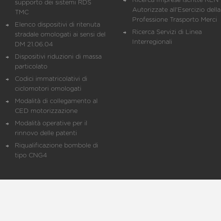
Ricerca Imprese iscritte REN 
supporto dei sistemi RDS
Autorizzate all'Esercizio della
TMC
Professione Trasporto Merci
Elenco dispositivi di ritenuta
Ricerca Servizi di Linea
stradale omologati ai sensi del
Interregionali
DM 21.06.04
Dispositivi riduzioni di massa
particolato
Codici immatricolativi di
ciclomotori omologati
Modalità di collegamento al
CED motorizzazione
Modalità operative per il
rinnovo delle patenti
Riqualificazione bombole di
tipo CNG4