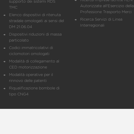
Ricerca Imprese iscritte REN 
supporto dei sistemi RDS
Autorizzate all'Esercizio della
TMC
Professione Trasporto Merci
Elenco dispositivi di ritenuta
Ricerca Servizi di Linea
stradale omologati ai sensi del
Interregionali
DM 21.06.04
Dispositivi riduzioni di massa
particolato
Codici immatricolativi di
ciclomotori omologati
Modalità di collegamento al
CED motorizzazione
Modalità operative per il
rinnovo delle patenti
Riqualificazione bombole di
tipo CNG4