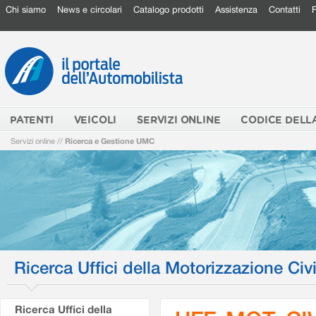
Chi siamo
News e circolari
Catalogo prodotti
Assistenza
Contatti
PATENTI
VEICOLI
SERVIZI ONLINE
CODICE DELL
Servizi online
//
Ricerca e Gestione UMC
Ricerca Uffici della Motorizzazione Civi
Ricerca Uffici della