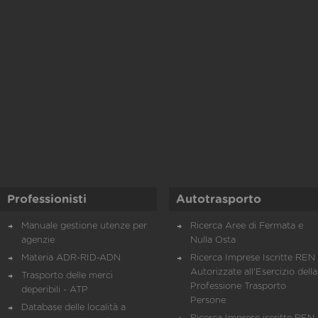
Professionisti
Autotrasporto
Manuale gestione utenze per
Ricerca Aree di Fermata e
agenzie
Nulla Osta
Materia ADR-RID-ADN
Ricerca Imprese Iscritte REN 
Autorizzate all'Esercizio della
Trasporto delle merci
Professione Trasporto
deperibili - ATP
Persone
Database delle località a