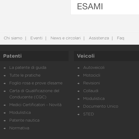
ESAMI
Chi siamo
Eventi
News e circolari
Assistenza
Faq
Patenti
Veicoli
La patente di guida
Autoveicoli
Tutte le pratiche
Motocicli
Foglio rosa e prove d’esame
Revisioni
Carta di Qualificazione del
Collaudi
Conducente (CQC)
Modulistica
Medici Certificatori - Novità
Documento Unico
Modulistica
STED
Patente nautica
Normativa