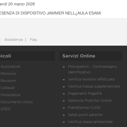
erdì 20 marzo 2026
ESENZA DI DISPOSITIVO JAMMER NELL¿AULA ESAMI
Assistenza
Faq
icoli
Servizi Online
Autoveicoli
Monopattini - Contrassegno
identificativo
Motocicli
Verifica revisioni effettuate
Revisioni
Verifica massa supplementare
Collaudi
Pagamenti PagoPA
Modulistica
Gestione Pratiche Online
Documento Unico
Piattaforma CUDE
STED
Saldo punti patente
Verifica classe ambientale