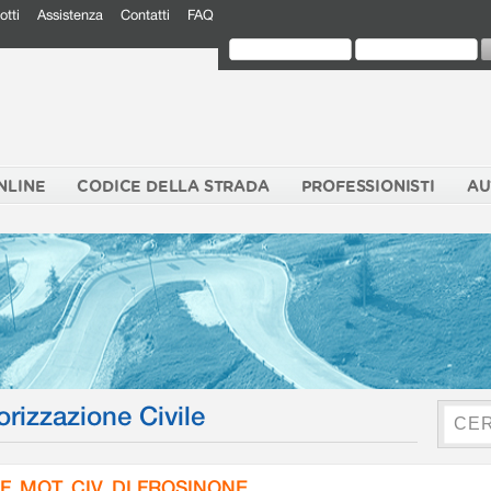
otti
Assistenza
Contatti
FAQ
NLINE
CODICE DELLA STRADA
PROFESSIONISTI
AU
orizzazione Civile
F. MOT. CIV. DI FROSINONE