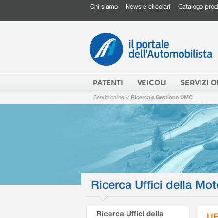
Chi siamo
News e circolari
Catalogo prod
PATENTI
VEICOLI
SERVIZI O
Servizi online
//
Ricerca e Gestione UMC
Ricerca Uffici della Mot
Ricerca Uffici della
UF