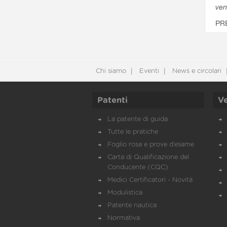
ven
PR
Chi siamo
Eventi
News e circolari
Patenti
Ve
La patente di guida
Tutte le pratiche
Foglio rosa e prove d’esame
Carta di Qualificazione del
Conducente (CQC)
Medici Certificatori - Novità
Modulistica
Patente nautica
Normativa