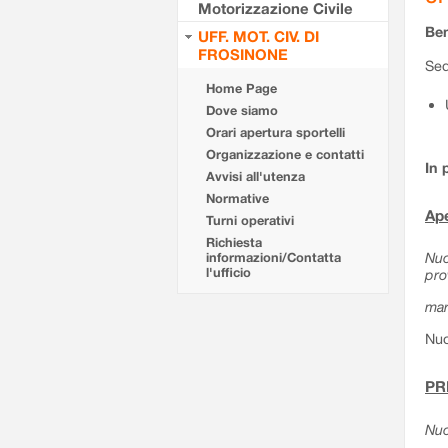
Motorizzazione Civile
Ben
UFF. MOT. CIV. DI
FROSINONE
Sed
Home Page
Dove siamo
Orari apertura sportelli
Organizzazione e contatti
In 
Avvisi all'utenza
Normative
Ape
Turni operativi
Richiesta
Nuo
informazioni/Contatta
l'ufficio
pro
mar
Nuo
PR
Nuo