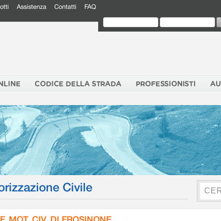
otti
Assistenza
Contatti
FAQ
NLINE
CODICE DELLA STRADA
PROFESSIONISTI
AU
orizzazione Civile
F. MOT. CIV. DI FROSINONE