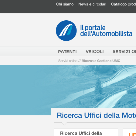
Chi siamo
News e circolari
Catalogo prod
PATENTI
VEICOLI
SERVIZI O
Servizi online
//
Ricerca e Gestione UMC
Ricerca Uffici della Mot
Ricerca Uffici della
UF