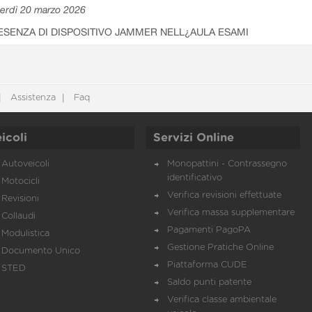
erdì 20 marzo 2026
ESENZA DI DISPOSITIVO JAMMER NELL¿AULA ESAMI
Assistenza
Faq
icoli
Servizi Online
Autoveicoli
Monopattini - Contrassegno
identificativo
Motocicli
Verifica revisioni effettuate
Revisioni
Verifica massa supplementare
Collaudi
Pagamenti PagoPA
Modulistica
Gestione Pratiche Online
Documento Unico
Piattaforma CUDE
STED
Saldo punti patente
Verifica classe ambientale