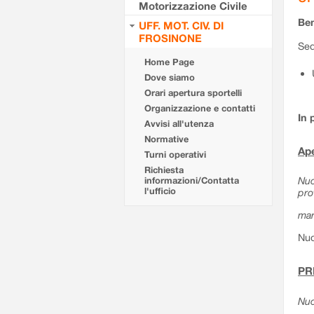
Motorizzazione Civile
Ben
UFF. MOT. CIV. DI
FROSINONE
Sed
Home Page
Dove siamo
Orari apertura sportelli
Organizzazione e contatti
In 
Avvisi all'utenza
Normative
Ape
Turni operativi
Richiesta
Nuo
informazioni/Contatta
l'ufficio
pro
mar
Nuo
PR
Nuo