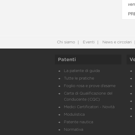
ven
PR
Chi siamo
Eventi
News e circolari
Patenti
Ve
La patente di guida
Tutte le pratiche
Foglio rosa e prove d’esame
Carta di Qualificazione del
Conducente (CQC)
Medici Certificatori - Novità
Modulistica
Patente nautica
Normativa