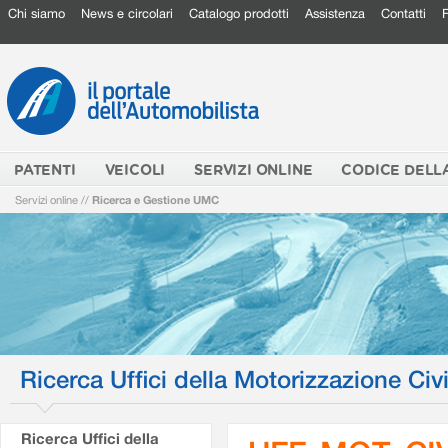
Chi siamo
News e circolari
Catalogo prodotti
Assistenza
Contatti
PATENTI
VEICOLI
SERVIZI ONLINE
CODICE DELL
Servizi online
//
Ricerca e Gestione UMC
Ricerca Uffici della Motorizzazione Civi
Ricerca Uffici della