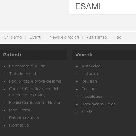
ESAMI
Chi siamo
Eventi
News e circolari
Assistenza
Faq
Patenti
Veicoli
La patente di guida
Autoveicoli
Tutte le pratiche
Motocicli
Foglio rosa e prove d’esame
Revisioni
Carta di Qualificazione del
Collaudi
Conducente (CQC)
Modulistica
Medici Certificatori - Novità
Documento Unico
Modulistica
STED
Patente nautica
Normativa