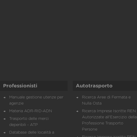
Professionisti
Autotrasporto
Manuale gestione utenze per
Ricerca Aree di Fermata e
agenzie
Nulla Osta
Materia ADR-RID-ADN
Ricerca Imprese Iscritte REN 
Autorizzate all'Esercizio della
Trasporto delle merci
Professione Trasporto
deperibili - ATP
Persone
Database delle località a