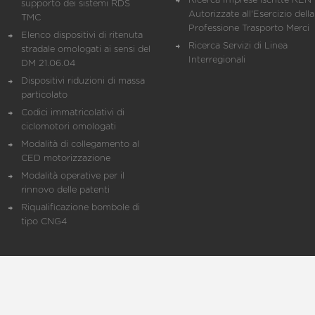
Ricerca Imprese iscritte REN 
supporto dei sistemi RDS
Autorizzate all'Esercizio della
TMC
Professione Trasporto Merci
Elenco dispositivi di ritenuta
Ricerca Servizi di Linea
stradale omologati ai sensi del
Interregionali
DM 21.06.04
Dispositivi riduzioni di massa
particolato
Codici immatricolativi di
ciclomotori omologati
Modalità di collegamento al
CED motorizzazione
Modalità operative per il
rinnovo delle patenti
Riqualificazione bombole di
tipo CNG4