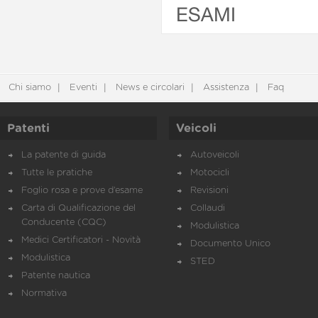
ESAMI
Chi siamo
Eventi
News e circolari
Assistenza
Faq
Patenti
Veicoli
La patente di guida
Autoveicoli
Tutte le pratiche
Motocicli
Foglio rosa e prove d’esame
Revisioni
Carta di Qualificazione del
Collaudi
Conducente (CQC)
Modulistica
Medici Certificatori - Novità
Documento Unico
Modulistica
STED
Patente nautica
Normativa