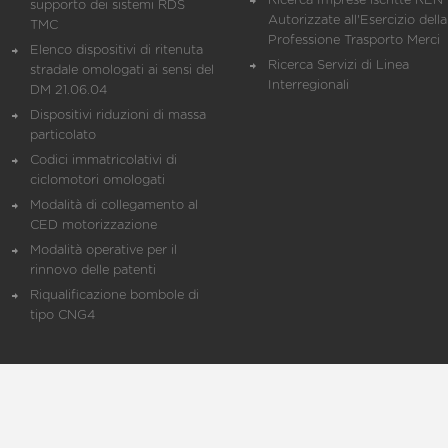
Ricerca Imprese iscritte REN 
supporto dei sistemi RDS
Autorizzate all'Esercizio della
TMC
Professione Trasporto Merci
Elenco dispositivi di ritenuta
Ricerca Servizi di Linea
stradale omologati ai sensi del
Interregionali
DM 21.06.04
Dispositivi riduzioni di massa
particolato
Codici immatricolativi di
ciclomotori omologati
Modalità di collegamento al
CED motorizzazione
Modalità operative per il
rinnovo delle patenti
Riqualificazione bombole di
tipo CNG4