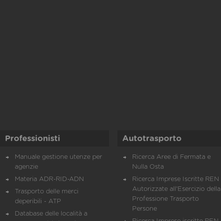
Professionisti
Autotrasporto
Manuale gestione utenze per
Ricerca Aree di Fermata e
agenzie
Nulla Osta
Materia ADR-RID-ADN
Ricerca Imprese Iscritte REN 
Autorizzate all'Esercizio della
Trasporto delle merci
Professione Trasporto
deperibili - ATP
Persone
Database delle località a