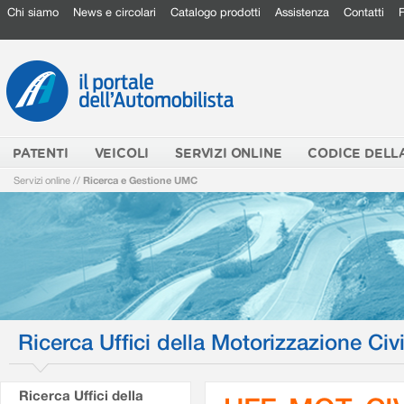
Chi siamo
News e circolari
Catalogo prodotti
Assistenza
Contatti
PATENTI
VEICOLI
SERVIZI ONLINE
CODICE DELL
Servizi online
//
Ricerca e Gestione UMC
Ricerca Uffici della Motorizzazione Civi
Ricerca Uffici della