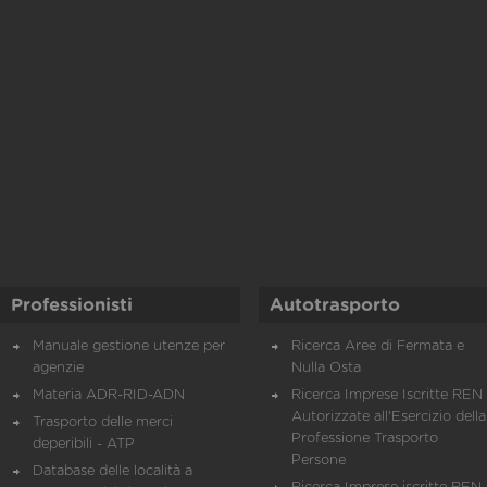
Professionisti
Autotrasporto
Manuale gestione utenze per
Ricerca Aree di Fermata e
agenzie
Nulla Osta
Materia ADR-RID-ADN
Ricerca Imprese Iscritte REN 
Autorizzate all'Esercizio della
Trasporto delle merci
Professione Trasporto
deperibili - ATP
Persone
Database delle località a