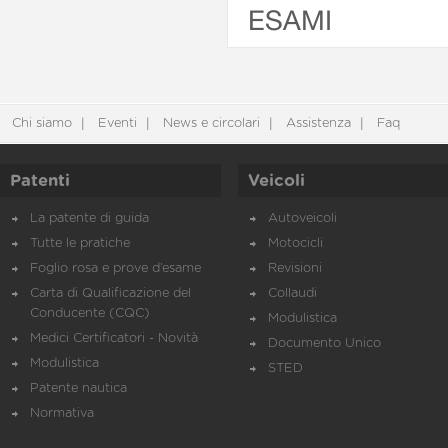
ESAMI
Chi siamo
Eventi
News e circolari
Assistenza
Faq
Patenti
Veicoli
La patente di guida
Autoveicoli
Tutte le pratiche
Motocicli
Foglio rosa e prove d’esame
Revisioni
Carta di Qualificazione del
Collaudi
Conducente (CQC)
Modulistica
Medici Certificatori - Novità
Documento Unico
Modulistica
STED
Patente nautica
Normativa