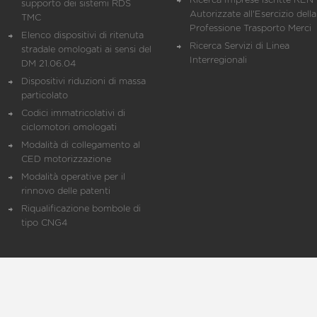
Ricerca Imprese iscritte REN 
supporto dei sistemi RDS
Autorizzate all'Esercizio della
TMC
Professione Trasporto Merci
Elenco dispositivi di ritenuta
Ricerca Servizi di Linea
stradale omologati ai sensi del
Interregionali
DM 21.06.04
Dispositivi riduzioni di massa
particolato
Codici immatricolativi di
ciclomotori omologati
Modalità di collegamento al
CED motorizzazione
Modalità operative per il
rinnovo delle patenti
Riqualificazione bombole di
tipo CNG4