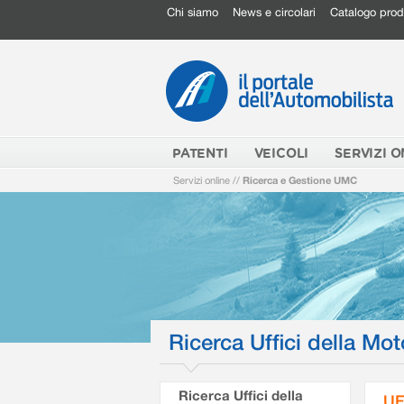
Chi siamo
News e circolari
Catalogo prod
PATENTI
VEICOLI
SERVIZI O
Servizi online
//
Ricerca e Gestione UMC
Ricerca Uffici della Mot
Ricerca Uffici della
UF