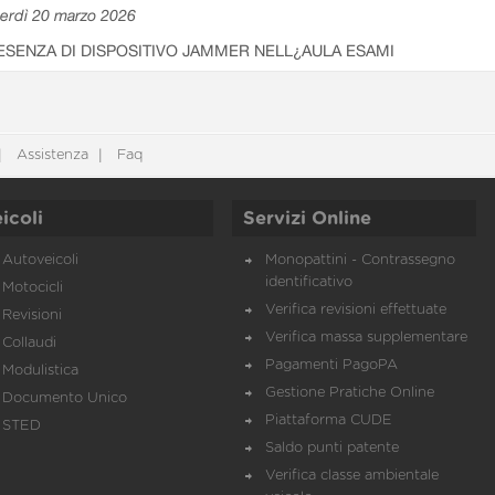
erdì 20 marzo 2026
ESENZA DI DISPOSITIVO JAMMER NELL¿AULA ESAMI
Assistenza
Faq
icoli
Servizi Online
Autoveicoli
Monopattini - Contrassegno
identificativo
Motocicli
Verifica revisioni effettuate
Revisioni
Verifica massa supplementare
Collaudi
Pagamenti PagoPA
Modulistica
Gestione Pratiche Online
Documento Unico
Piattaforma CUDE
STED
Saldo punti patente
Verifica classe ambientale