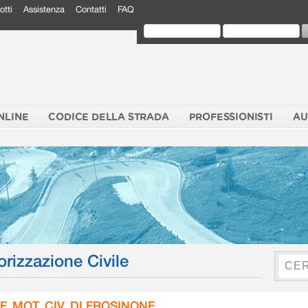
otti
Assistenza
Contatti
FAQ
NLINE
CODICE DELLA STRADA
PROFESSIONISTI
AU
orizzazione Civile
F. MOT. CIV. DI FROSINONE