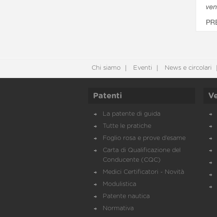
ven
PR
Chi siamo
Eventi
News e circolari
Patenti
Ve
La patente di guida
Tutte le pratiche
Foglio rosa e prove d’esame
Carta di Qualificazione del
Conducente (CQC)
Medici Certificatori - Novità
Modulistica
Patente nautica
Normativa