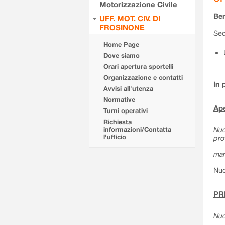
Motorizzazione Civile
Ben
UFF. MOT. CIV. DI
FROSINONE
Sed
Home Page
Dove siamo
Orari apertura sportelli
Organizzazione e contatti
In 
Avvisi all'utenza
Normative
Ape
Turni operativi
Richiesta
Nuo
informazioni/Contatta
l'ufficio
pro
mar
Nuo
PR
Nuo