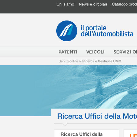
Chi siamo
News e circolari
Catalogo prod
PATENTI
VEICOLI
SERVIZI O
Servizi online
//
Ricerca e Gestione UMC
Ricerca Uffici della Mot
Ricerca Uffici della
UF