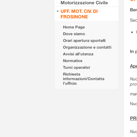
Motorizzazione Civile
Ben
UFF. MOT. CIV. DI
FROSINONE
Sed
Home Page
Dove siamo
Orari apertura sportelli
Organizzazione e contatti
In 
Avvisi all'utenza
Normative
Ape
Turni operativi
Richiesta
Nuo
informazioni/Contatta
l'ufficio
pro
mar
Nuo
PR
Nuo