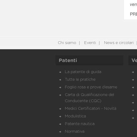
ven
PR
Chi siamo
Eventi
News e circolari
Patenti
Ve
La patente di guida
Tutte le pratiche
Foglio rosa e prove d’esame
Carta di Qualificazione del
Conducente (CQC)
Medici Certificatori - Novità
Modulistica
Patente nautica
Normativa