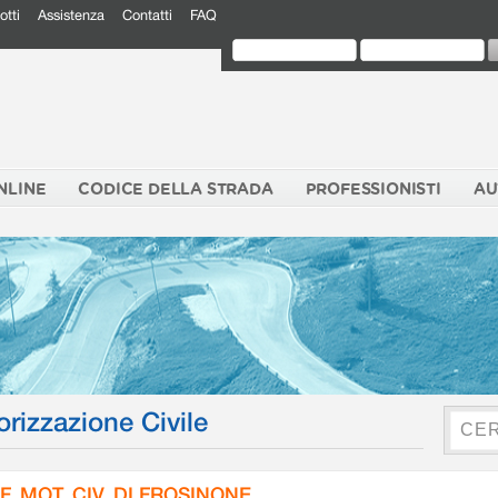
otti
Assistenza
Contatti
FAQ
NLINE
CODICE DELLA STRADA
PROFESSIONISTI
AU
orizzazione Civile
F. MOT. CIV. DI FROSINONE