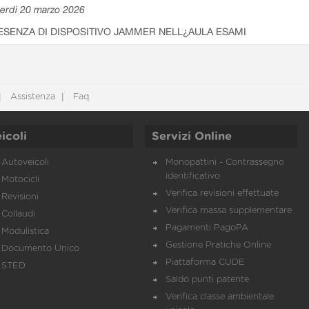
erdì 20 marzo 2026
ESENZA DI DISPOSITIVO JAMMER NELL¿AULA ESAMI
Assistenza
Faq
icoli
Servizi Online
Autoveicoli
Monopattini - Contrassegno
identificativo
Motocicli
Verifica revisioni effettuate
Revisioni
Verifica massa supplementare
Collaudi
Pagamenti PagoPA
Modulistica
Gestione Pratiche Online
Documento Unico
Piattaforma CUDE
STED
Saldo punti patente
Verifica classe ambientale