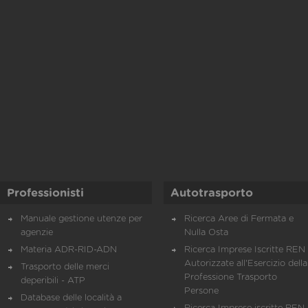
Professionisti
Autotrasporto
Manuale gestione utenze per
Ricerca Aree di Fermata e
agenzie
Nulla Osta
Materia ADR-RID-ADN
Ricerca Imprese Iscritte REN 
Autorizzate all'Esercizio della
Trasporto delle merci
Professione Trasporto
deperibili - ATP
Persone
Database delle località a