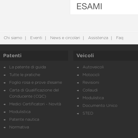
ESAMI
Chi siamo
Eventi
News e circolari
Assistenza
Faq
Patenti
Veicoli
La patente di guida
Autoveicoli
Tutte le pratiche
Motocicli
Foglio rosa e prove d’esame
Revisioni
Carta di Qualificazione del
Collaudi
Conducente (CQC)
Modulistica
Medici Certificatori - Novità
Documento Unico
Modulistica
STED
Patente nautica
Normativa