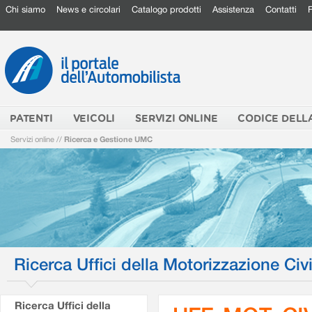
Chi siamo
News e circolari
Catalogo prodotti
Assistenza
Contatti
PATENTI
VEICOLI
SERVIZI ONLINE
CODICE DELL
Servizi online
//
Ricerca e Gestione UMC
Ricerca Uffici della Motorizzazione Civi
Ricerca Uffici della