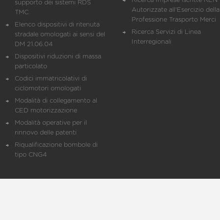
Ricerca Imprese iscritte REN 
supporto dei sistemi RDS
Autorizzate all'Esercizio della
TMC
Professione Trasporto Merci
Elenco dispositivi di ritenuta
Ricerca Servizi di Linea
stradale omologati ai sensi del
Interregionali
DM 21.06.04
Dispositivi riduzioni di massa
particolato
Codici immatricolativi di
ciclomotori omologati
Modalità di collegamento al
CED motorizzazione
Modalità operative per il
rinnovo delle patenti
Riqualificazione bombole di
tipo CNG4