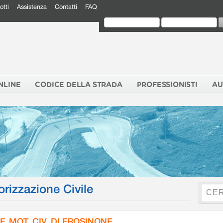
otti
Assistenza
Contatti
FAQ
NLINE
CODICE DELLA STRADA
PROFESSIONISTI
AU
orizzazione Civile
F. MOT. CIV. DI FROSINONE