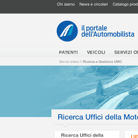
Chi siamo
News e circolari
Catalogo prod
PATENTI
VEICOLI
SERVIZI O
Servizi online
//
Ricerca e Gestione UMC
Ricerca Uffici della Mot
Ricerca Uffici della
UF