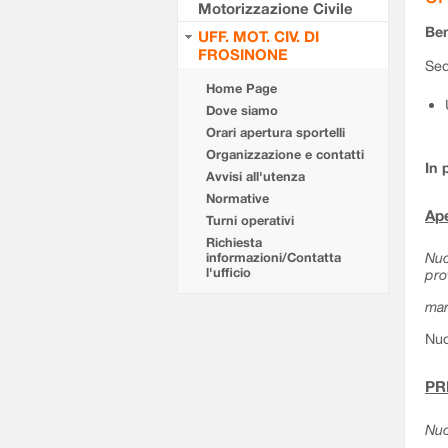
Motorizzazione Civile
Ben
UFF. MOT. CIV. DI
FROSINONE
Sed
Home Page
Dove siamo
Orari apertura sportelli
Organizzazione e contatti
In 
Avvisi all'utenza
Normative
Ape
Turni operativi
Richiesta
Nuo
informazioni/Contatta
l'ufficio
pro
mar
Nuo
PR
Nuo