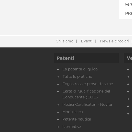
ven
PR
Chi siamo
Eventi
News e circolari
Patenti
Ve
La patente di guida
Tutte le pratiche
Foglio rosa e prove d’esame
Carta di Qualificazione del
Conducente (CQC)
Medici Certificatori - Novità
Modulistica
Patente nautica
Normativa