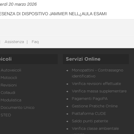
erdì 20 marzo 2026
ESENZA DI DISPOSITIVO JAMMER NELL¿AULA ESAMI
Assistenza
Faq
icoli
Servizi Online
Autoveicoli
Monopattini - Contrassegno
identificativo
Motocicli
Verifica revisioni effettuate
Revisioni
Verifica massa supplementare
Collaudi
Pagamenti PagoPA
Modulistica
Gestione Pratiche Online
Documento Unico
Piattaforma CUDE
STED
Saldo punti patente
Verifica classe ambientale