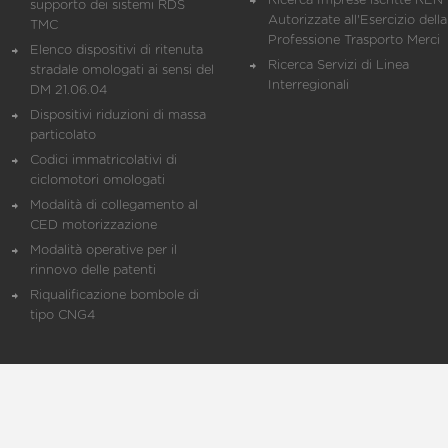
Ricerca Imprese iscritte REN 
supporto dei sistemi RDS
Autorizzate all'Esercizio della
TMC
Professione Trasporto Merci
Elenco dispositivi di ritenuta
Ricerca Servizi di Linea
stradale omologati ai sensi del
Interregionali
DM 21.06.04
Dispositivi riduzioni di massa
particolato
Codici immatricolativi di
ciclomotori omologati
Modalità di collegamento al
CED motorizzazione
Modalità operative per il
rinnovo delle patenti
Riqualificazione bombole di
tipo CNG4