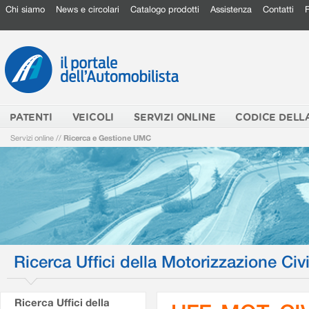
Chi siamo
News e circolari
Catalogo prodotti
Assistenza
Contatti
PATENTI
VEICOLI
SERVIZI ONLINE
CODICE DELL
Servizi online
//
Ricerca e Gestione UMC
Ricerca Uffici della Motorizzazione Civi
Ricerca Uffici della