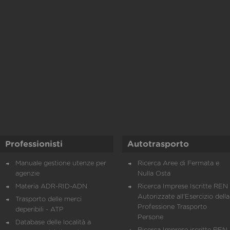
Professionisti
Autotrasporto
Manuale gestione utenze per
Ricerca Aree di Fermata e
agenzie
Nulla Osta
Materia ADR-RID-ADN
Ricerca Imprese Iscritte REN 
Autorizzate all'Esercizio della
Trasporto delle merci
Professione Trasporto
deperibili - ATP
Persone
Database delle località a