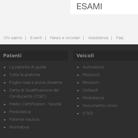
ESAMI
Chi siamo
Eventi
News e circolari
Assistenza
Faq
Patenti
Veicoli
La patente di guida
Autoveicoli
Tutte le pratiche
Motocicli
Foglio rosa e prove d’esame
Revisioni
Carta di Qualificazione del
Collaudi
Conducente (CQC)
Modulistica
Medici Certificatori - Novità
Documento Unico
Modulistica
STED
Patente nautica
Normativa