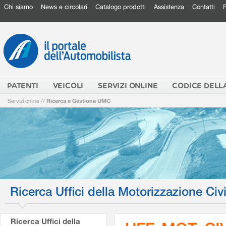
Chi siamo
News e circolari
Catalogo prodotti
Assistenza
Contatti
PATENTI
VEICOLI
SERVIZI ONLINE
CODICE DELL
Servizi online
//
Ricerca e Gestione UMC
Ricerca Uffici della Motorizzazione Civi
Ricerca Uffici della