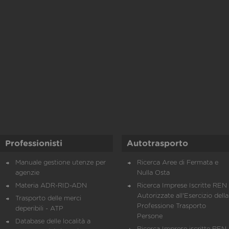
Professionisti
Autotrasporto
Manuale gestione utenze per
Ricerca Aree di Fermata e
agenzie
Nulla Osta
Materia ADR-RID-ADN
Ricerca Imprese Iscritte REN 
Autorizzate all'Esercizio della
Trasporto delle merci
Professione Trasporto
deperibili - ATP
Persone
Database delle località a