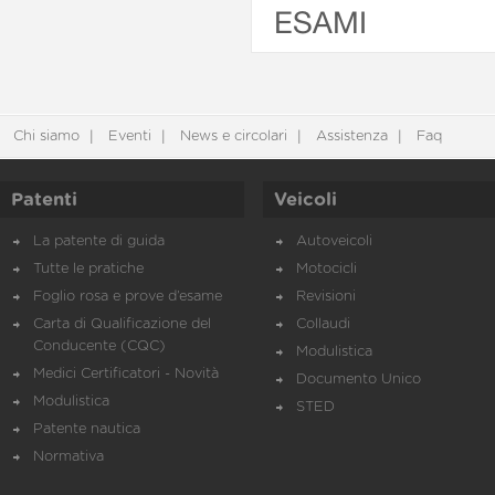
ESAMI
Chi siamo
Eventi
News e circolari
Assistenza
Faq
Patenti
Veicoli
La patente di guida
Autoveicoli
Tutte le pratiche
Motocicli
Foglio rosa e prove d’esame
Revisioni
Carta di Qualificazione del
Collaudi
Conducente (CQC)
Modulistica
Medici Certificatori - Novità
Documento Unico
Modulistica
STED
Patente nautica
Normativa