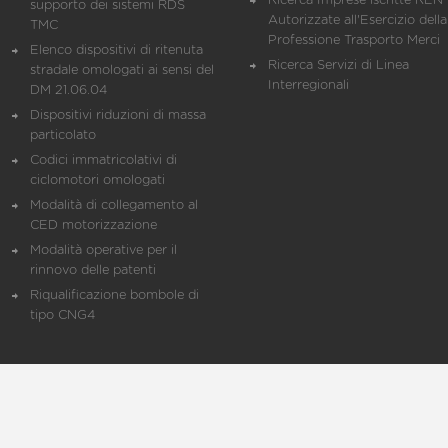
Ricerca Imprese iscritte REN 
supporto dei sistemi RDS
Autorizzate all'Esercizio della
TMC
Professione Trasporto Merci
Elenco dispositivi di ritenuta
Ricerca Servizi di Linea
stradale omologati ai sensi del
Interregionali
DM 21.06.04
Dispositivi riduzioni di massa
particolato
Codici immatricolativi di
ciclomotori omologati
Modalità di collegamento al
CED motorizzazione
Modalità operative per il
rinnovo delle patenti
Riqualificazione bombole di
tipo CNG4