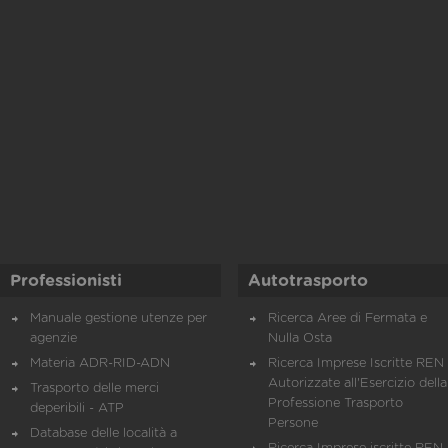
Professionisti
Autotrasporto
Manuale gestione utenze per
Ricerca Aree di Fermata e
agenzie
Nulla Osta
Materia ADR-RID-ADN
Ricerca Imprese Iscritte REN 
Autorizzate all'Esercizio della
Trasporto delle merci
Professione Trasporto
deperibili - ATP
Persone
Database delle località a