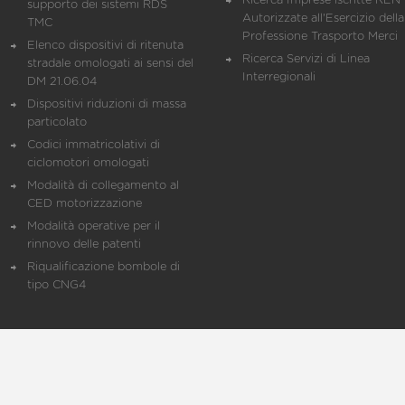
Ricerca Imprese iscritte REN 
supporto dei sistemi RDS
Autorizzate all'Esercizio della
TMC
Professione Trasporto Merci
Elenco dispositivi di ritenuta
Ricerca Servizi di Linea
stradale omologati ai sensi del
Interregionali
DM 21.06.04
Dispositivi riduzioni di massa
particolato
Codici immatricolativi di
ciclomotori omologati
Modalità di collegamento al
CED motorizzazione
Modalità operative per il
rinnovo delle patenti
Riqualificazione bombole di
tipo CNG4