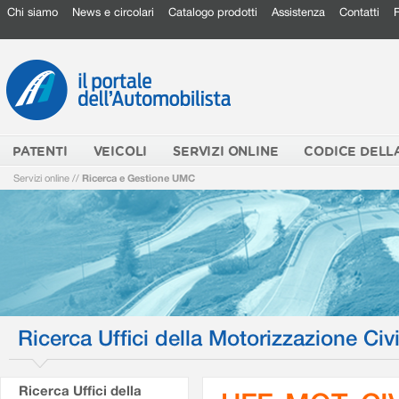
Chi siamo
News e circolari
Catalogo prodotti
Assistenza
Contatti
PATENTI
VEICOLI
SERVIZI ONLINE
CODICE DELL
Servizi online
//
Ricerca e Gestione UMC
Ricerca Uffici della Motorizzazione Civi
Ricerca Uffici della