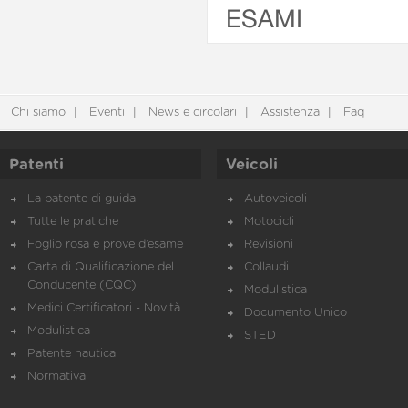
ESAMI
Chi siamo
Eventi
News e circolari
Assistenza
Faq
Patenti
Veicoli
La patente di guida
Autoveicoli
Tutte le pratiche
Motocicli
Foglio rosa e prove d’esame
Revisioni
Carta di Qualificazione del
Collaudi
Conducente (CQC)
Modulistica
Medici Certificatori - Novità
Documento Unico
Modulistica
STED
Patente nautica
Normativa