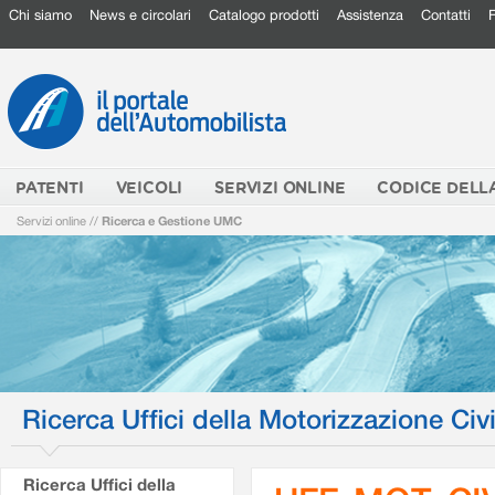
Chi siamo
News e circolari
Catalogo prodotti
Assistenza
Contatti
PATENTI
VEICOLI
SERVIZI ONLINE
CODICE DELL
Servizi online
//
Ricerca e Gestione UMC
Ricerca Uffici della Motorizzazione Civi
Ricerca Uffici della