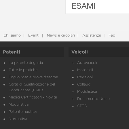
ESAMI
Chi siamo
Eventi
News e circolari
Assistenza
Faq
Patenti
Veicoli
La patente di guida
Autoveicoli
Tutte le pratiche
Motocicli
Foglio rosa e prove d’esame
Revisioni
Carta di Qualificazione del
Collaudi
Conducente (CQC)
Modulistica
Medici Certificatori - Novità
Documento Unico
Modulistica
STED
Patente nautica
Normativa