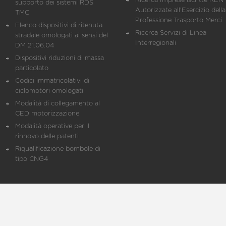
Ricerca Imprese iscritte REN 
supporto dei sistemi RDS
Autorizzate all'Esercizio della
TMC
Professione Trasporto Merci
Elenco dispositivi di ritenuta
Ricerca Servizi di Linea
stradale omologati ai sensi del
Interregionali
DM 21.06.04
Dispositivi riduzioni di massa
particolato
Codici immatricolativi di
ciclomotori omologati
Modalità di collegamento al
CED motorizzazione
Modalità operative per il
rinnovo delle patenti
Riqualificazione bombole di
tipo CNG4