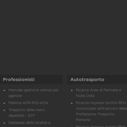
Professionisti
Autotrasporto
Manuale gestione utenze per
Ricerca Aree di Fermata e
agenzie
Nulla Osta
Materia ADR-RID-ADN
Ricerca Imprese Iscritte REN 
Autorizzate all'Esercizio della
Trasporto delle merci
Professione Trasporto
deperibili - ATP
Persone
Database delle località a