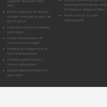
Ricerca Imprese iscritte REN 
supporto dei sistemi RDS
Autorizzate all'Esercizio della
TMC
Professione Trasporto Merci
Elenco dispositivi di ritenuta
Ricerca Servizi di Linea
stradale omologati ai sensi del
Interregionali
DM 21.06.04
Dispositivi riduzioni di massa
particolato
Codici immatricolativi di
ciclomotori omologati
Modalità di collegamento al
CED motorizzazione
Modalità operative per il
rinnovo delle patenti
Riqualificazione bombole di
tipo CNG4