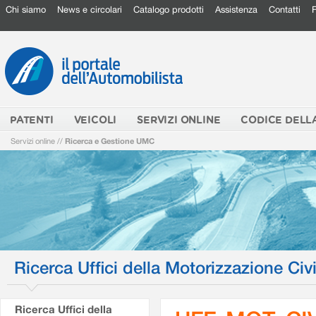
Chi siamo
News e circolari
Catalogo prodotti
Assistenza
Contatti
PATENTI
VEICOLI
SERVIZI ONLINE
CODICE DELL
Servizi online
//
Ricerca e Gestione UMC
Ricerca Uffici della Motorizzazione Civi
Ricerca Uffici della