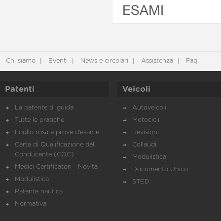
ESAMI
Chi siamo
Eventi
News e circolari
Assistenza
Faq
Patenti
Veicoli
La patente di guida
Autoveicoli
Tutte le pratiche
Motocicli
Foglio rosa e prove d’esame
Revisioni
Carta di Qualificazione del
Collaudi
Conducente (CQC)
Modulistica
Medici Certificatori - Novità
Documento Unico
Modulistica
STED
Patente nautica
Normativa