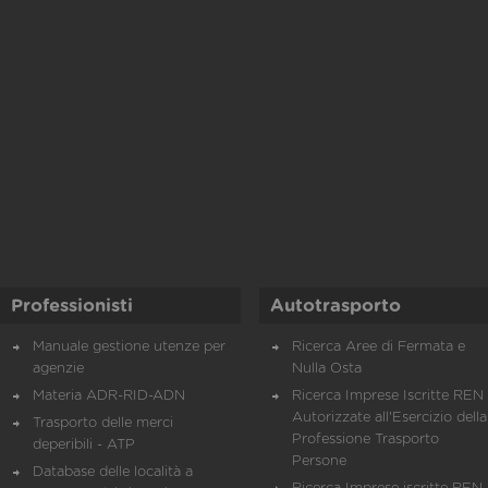
Professionisti
Autotrasporto
Manuale gestione utenze per
Ricerca Aree di Fermata e
agenzie
Nulla Osta
Materia ADR-RID-ADN
Ricerca Imprese Iscritte REN 
Autorizzate all'Esercizio della
Trasporto delle merci
Professione Trasporto
deperibili - ATP
Persone
Database delle località a