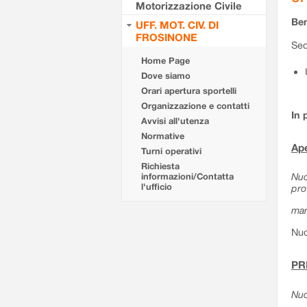
Motorizzazione Civile
Ben
UFF. MOT. CIV. DI
FROSINONE
Sed
Home Page
Dove siamo
Orari apertura sportelli
Organizzazione e contatti
In 
Avvisi all'utenza
Normative
Ape
Turni operativi
Richiesta
Nuo
informazioni/Contatta
l'ufficio
pro
mar
Nuo
PR
Nuo