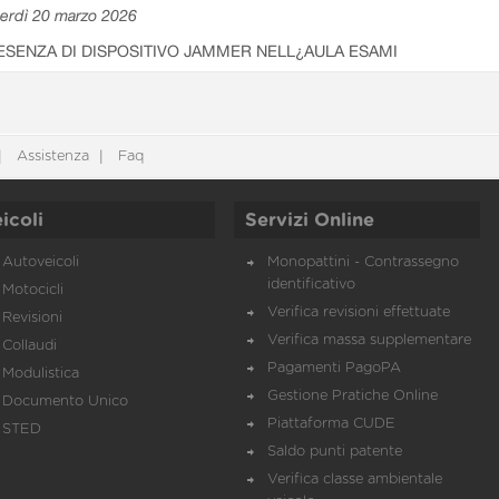
erdì 20 marzo 2026
ESENZA DI DISPOSITIVO JAMMER NELL¿AULA ESAMI
Assistenza
Faq
icoli
Servizi Online
Autoveicoli
Monopattini - Contrassegno
identificativo
Motocicli
Verifica revisioni effettuate
Revisioni
Verifica massa supplementare
Collaudi
Pagamenti PagoPA
Modulistica
Gestione Pratiche Online
Documento Unico
Piattaforma CUDE
STED
Saldo punti patente
Verifica classe ambientale