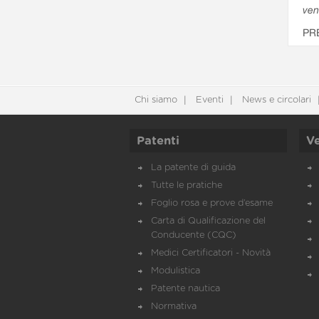
ven
PR
Chi siamo
Eventi
News e circolari
Patenti
Ve
La patente di guida
Tutte le pratiche
Foglio rosa e prove d’esame
Carta di Qualificazione del
Conducente (CQC)
Medici Certificatori - Novità
Modulistica
Patente nautica
Normativa