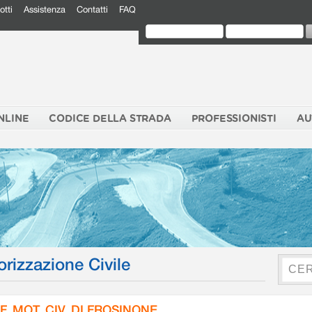
otti
Assistenza
Contatti
FAQ
NLINE
CODICE DELLA STRADA
PROFESSIONISTI
AU
orizzazione Civile
F. MOT. CIV. DI FROSINONE