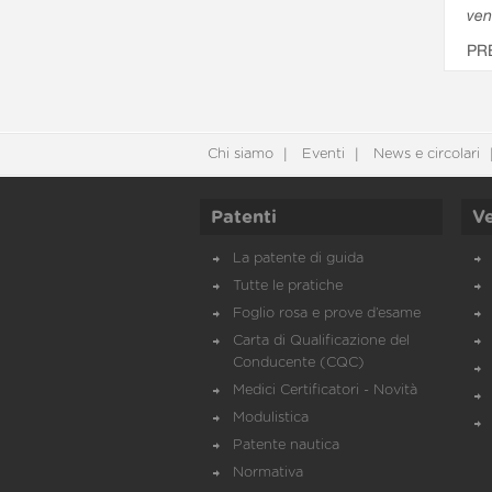
ven
PR
Chi siamo
Eventi
News e circolari
Patenti
Ve
La patente di guida
Tutte le pratiche
Foglio rosa e prove d’esame
Carta di Qualificazione del
Conducente (CQC)
Medici Certificatori - Novità
Modulistica
Patente nautica
Normativa