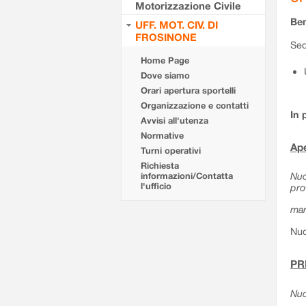
Motorizzazione Civile
Ben
UFF. MOT. CIV. DI
FROSINONE
Sed
Home Page
Dove siamo
Orari apertura sportelli
Organizzazione e contatti
In 
Avvisi all'utenza
Normative
Ape
Turni operativi
Richiesta
Nuo
informazioni/Contatta
l'ufficio
pro
mar
Nuo
PR
Nuo