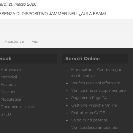
erdì 20 marzo 2026
ESENZA DI DISPOSITIVO JAMMER NELL¿AULA ESAMI
Assistenza
Faq
icoli
Servizi Online
Autoveicoli
Monopattini - Contrassegno
identificativo
Motocicli
Verifica revisioni effettuate
Revisioni
Verifica massa supplementare
Collaudi
Pagamenti PagoPA
Modulistica
Gestione Pratiche Online
Documento Unico
Piattaforma CUDE
STED
Saldo punti patente
Verifica classe ambientale