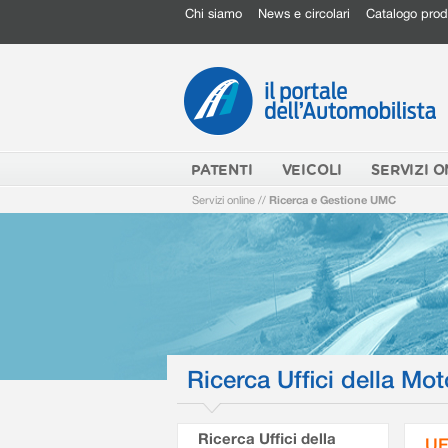
Chi siamo
News e circolari
Catalogo prod
PATENTI
VEICOLI
SERVIZI O
Servizi online
//
Ricerca e Gestione UMC
Ricerca Uffici della Mot
Ricerca Uffici della
UF