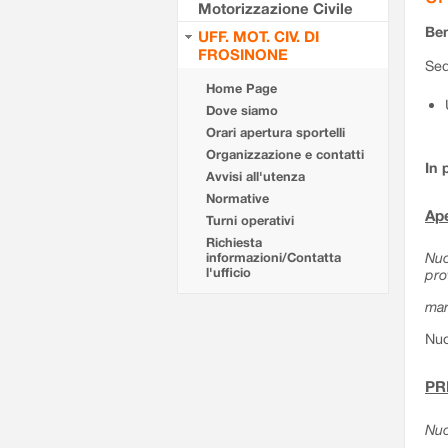
Motorizzazione Civile
Ben
UFF. MOT. CIV. DI
FROSINONE
Sed
Home Page
Dove siamo
Orari apertura sportelli
Organizzazione e contatti
In 
Avvisi all'utenza
Normative
Ape
Turni operativi
Richiesta
Nuo
informazioni/Contatta
l'ufficio
pro
mar
Nuo
PR
Nuo