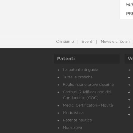
ven
PR
Chi siamo
Eventi
News e circolari
Patenti
Ve
La patente di guida
Tutte le pratiche
Foglio rosa e prove d’esame
Carta di Qualificazione del
Conducente (CQC)
Medici Certificatori - Novità
Modulistica
Patente nautica
Normativa