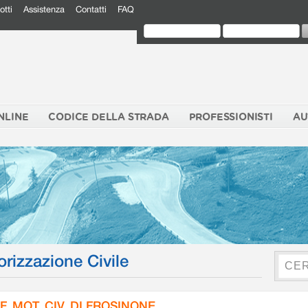
otti
Assistenza
Contatti
FAQ
NLINE
CODICE DELLA STRADA
PROFESSIONISTI
AU
orizzazione Civile
F. MOT. CIV. DI FROSINONE