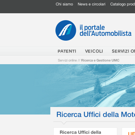
Chi siamo
News e circolari
Catalogo prod
PATENTI
VEICOLI
SERVIZI O
Servizi online
//
Ricerca e Gestione UMC
Ricerca Uffici della Mot
Ricerca Uffici della
UF