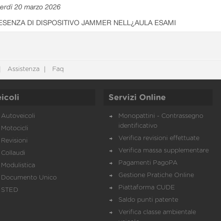
erdì 20 marzo 2026
ESENZA DI DISPOSITIVO JAMMER NELL¿AULA ESAMI
Assistenza
Faq
icoli
Servizi Online
Autoveicoli
Monopattini - Contrassegno
identificativo
Motocicli
Verifica revisioni effettuate
Revisioni
Verifica massa supplementare
Collaudi
Pagamenti PagoPA
Modulistica
Gestione Pratiche Online
Documento Unico
Piattaforma CUDE
STED
Saldo punti patente
Verifica classe ambientale