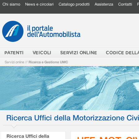
Chi siamo
News e circolari
Catalogo prodotti
Assistenza
Contatti
PATENTI
VEICOLI
SERVIZI ONLINE
CODICE DELL
Servizi online
//
Ricerca e Gestione UMC
Ricerca Uffici della Motorizzazione Civi
Ricerca Uffici della