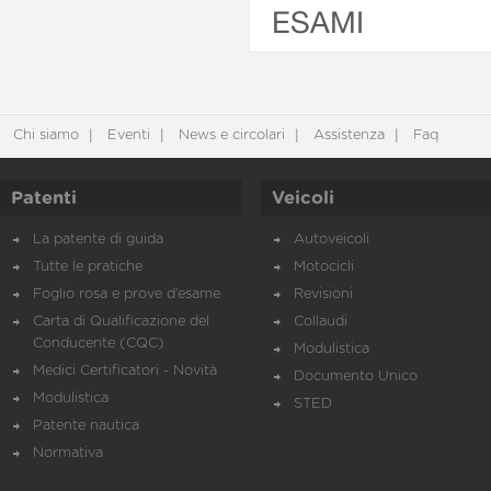
ESAMI
Chi siamo
Eventi
News e circolari
Assistenza
Faq
Patenti
Veicoli
La patente di guida
Autoveicoli
Tutte le pratiche
Motocicli
Foglio rosa e prove d’esame
Revisioni
Carta di Qualificazione del
Collaudi
Conducente (CQC)
Modulistica
Medici Certificatori - Novità
Documento Unico
Modulistica
STED
Patente nautica
Normativa