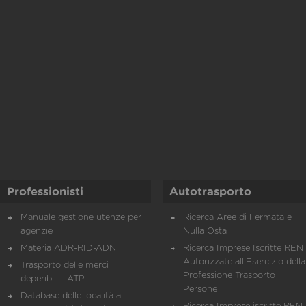
Professionisti
Autotrasporto
Manuale gestione utenze per
Ricerca Aree di Fermata e
agenzie
Nulla Osta
Materia ADR-RID-ADN
Ricerca Imprese Iscritte REN 
Autorizzate all'Esercizio della
Trasporto delle merci
Professione Trasporto
deperibili - ATP
Persone
Database delle località a