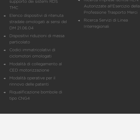
Ricerca Imprese iscritte REN 
supporto dei sistemi RDS
Autorizzate all'Esercizio della
TMC
Professione Trasporto Merci
Elenco dispositivi di ritenuta
Ricerca Servizi di Linea
stradale omologati ai sensi del
Interregionali
DM 21.06.04
Dispositivi riduzioni di massa
particolato
Codici immatricolativi di
ciclomotori omologati
Modalità di collegamento al
CED motorizzazione
Modalità operative per il
rinnovo delle patenti
Riqualificazione bombole di
tipo CNG4