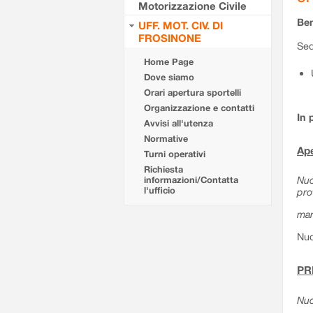
Motorizzazione Civile
Ben
UFF. MOT. CIV. DI
FROSINONE
Sed
Home Page
Dove siamo
Orari apertura sportelli
Organizzazione e contatti
In 
Avvisi all'utenza
Normative
Ape
Turni operativi
Richiesta
Nuo
informazioni/Contatta
l'ufficio
pro
mar
Nuo
PR
Nuo