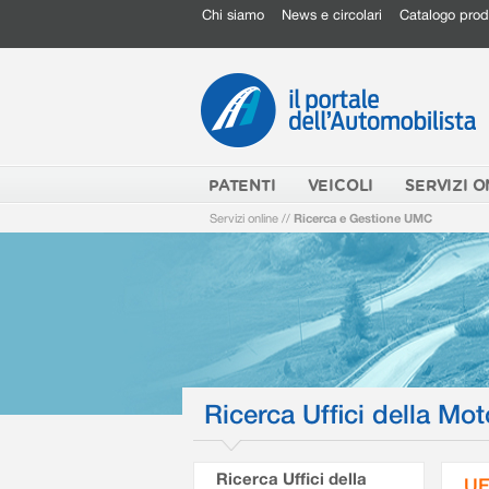
Chi siamo
News e circolari
Catalogo prod
PATENTI
VEICOLI
SERVIZI O
Servizi online
//
Ricerca e Gestione UMC
Ricerca Uffici della Mot
Ricerca Uffici della
UF