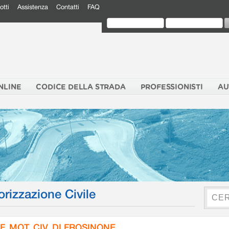
otti
Assistenza
Contatti
FAQ
NLINE
CODICE DELLA STRADA
PROFESSIONISTI
AU
orizzazione Civile
F. MOT. CIV. DI FROSINONE