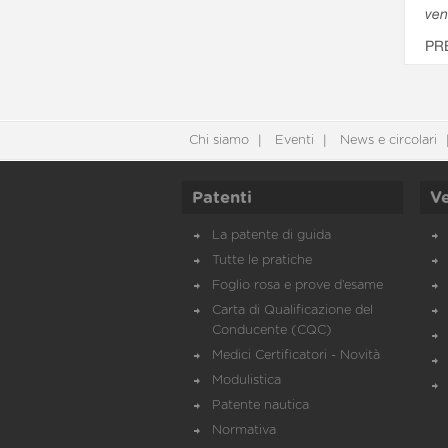
ven
PR
Chi siamo
Eventi
News e circolari
Patenti
Ve
La patente di guida
Tutte le pratiche
Foglio rosa e prove d’esame
Carta di Qualificazione del
Conducente (CQC)
Medici Certificatori - Novità
Modulistica
Patente nautica
Normativa