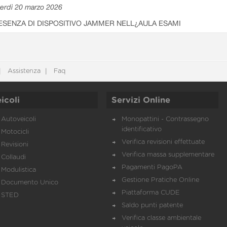
erdì 20 marzo 2026
ESENZA DI DISPOSITIVO JAMMER NELL¿AULA ESAMI
Assistenza
Faq
icoli
Servizi Online
Autoveicoli
Monopattini - Contrassegno
identificativo
Motocicli
Verifica revisioni effettuate
Revisioni
Verifica massa supplementare
Collaudi
Pagamenti PagoPA
Modulistica
Gestione Pratiche Online
Documento Unico
Piattaforma CUDE
STED
Saldo punti patente
Verifica classe ambientale