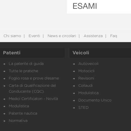
ESAMI
Chi siamo
Eventi
News e circolari
Assistenza
Faq
Patenti
Veicoli
La patente di guida
Autoveicoli
Tutte le pratiche
Motocicli
Foglio rosa e prove d’esame
Revisioni
Carta di Qualificazione del
Collaudi
Conducente (CQC)
Modulistica
Medici Certificatori - Novità
Documento Unico
Modulistica
STED
Patente nautica
Normativa