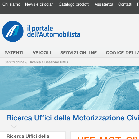
Chi siamo
News e circolari
Catalogo prodotti
Assistenza
Contatti
PATENTI
VEICOLI
SERVIZI ONLINE
CODICE DELL
Servizi online
//
Ricerca e Gestione UMC
Ricerca Uffici della Motorizzazione Civi
Ricerca Uffici della