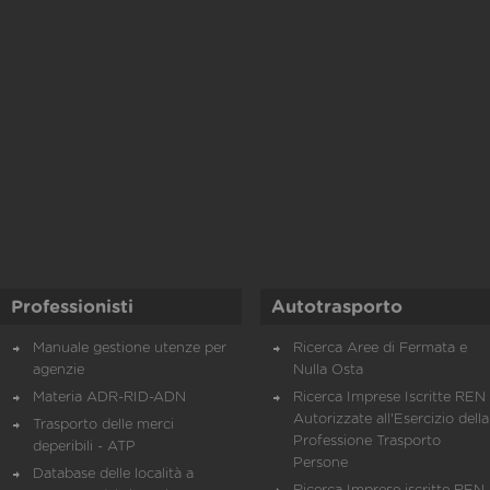
Professionisti
Autotrasporto
Manuale gestione utenze per
Ricerca Aree di Fermata e
agenzie
Nulla Osta
Materia ADR-RID-ADN
Ricerca Imprese Iscritte REN 
Autorizzate all'Esercizio della
Trasporto delle merci
Professione Trasporto
deperibili - ATP
Persone
Database delle località a