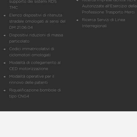
Ricerca Imprese iscritte REN 
supporto dei sistemi RDS
Autorizzate all'Esercizio della
TMC
Professione Trasporto Merci
Elenco dispositivi di ritenuta
Ricerca Servizi di Linea
stradale omologati ai sensi del
Interregionali
DM 21.06.04
Dispositivi riduzioni di massa
particolato
Codici immatricolativi di
ciclomotori omologati
Modalità di collegamento al
CED motorizzazione
Modalità operative per il
rinnovo delle patenti
Riqualificazione bombole di
tipo CNG4