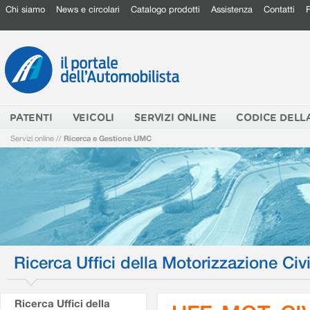
Chi siamo
News e circolari
Catalogo prodotti
Assistenza
Contatti
PATENTI
VEICOLI
SERVIZI ONLINE
CODICE DELL
Servizi online
//
Ricerca e Gestione UMC
Ricerca Uffici della Motorizzazione Civi
Ricerca Uffici della