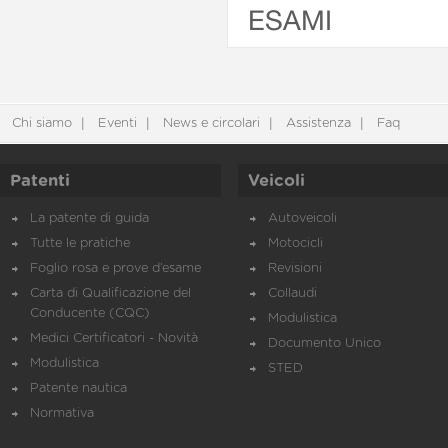
ESAMI
Chi siamo
Eventi
News e circolari
Assistenza
Faq
Patenti
Veicoli
La patente di guida
Autoveicoli
Tutte le pratiche
Motocicli
Foglio rosa e prove d’esame
Revisioni
Carta di Qualificazione del
Collaudi
Conducente (CQC)
Modulistica
Medici Certificatori - Novità
Documento Unico
Modulistica
STED
Patente nautica
Normativa