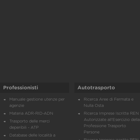
Professionisti
Autotrasporto
Manuale gestione utenze per
Ricerca Aree di Fermata e
agenzie
Nulla Osta
Materia ADR-RID-ADN
Ricerca Imprese Iscritte REN 
Autorizzate all'Esercizio della
Trasporto delle merci
Professione Trasporto
deperibili - ATP
Persone
Database delle località a