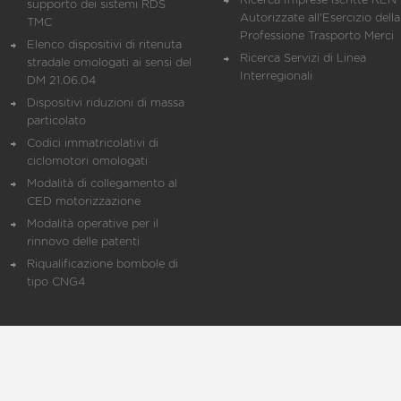
Ricerca Imprese iscritte REN 
supporto dei sistemi RDS
Autorizzate all'Esercizio della
TMC
Professione Trasporto Merci
Elenco dispositivi di ritenuta
Ricerca Servizi di Linea
stradale omologati ai sensi del
Interregionali
DM 21.06.04
Dispositivi riduzioni di massa
particolato
Codici immatricolativi di
ciclomotori omologati
Modalità di collegamento al
CED motorizzazione
Modalità operative per il
rinnovo delle patenti
Riqualificazione bombole di
tipo CNG4