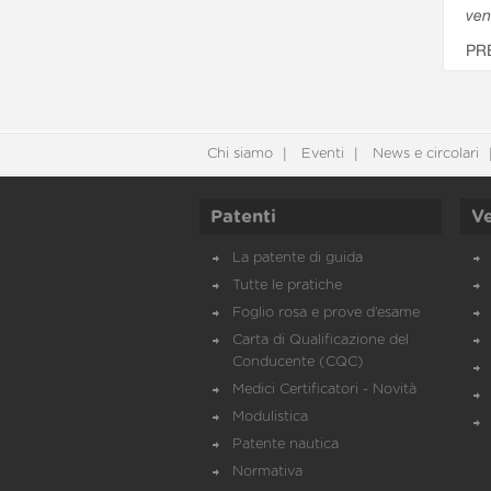
ven
PR
Chi siamo
Eventi
News e circolari
Patenti
Ve
La patente di guida
Tutte le pratiche
Foglio rosa e prove d’esame
Carta di Qualificazione del
Conducente (CQC)
Medici Certificatori - Novità
Modulistica
Patente nautica
Normativa