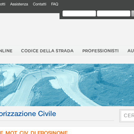
otti
Assistenza
Contatti
FAQ
NLINE
CODICE DELLA STRADA
PROFESSIONISTI
AU
orizzazione Civile
F. MOT. CIV. DI FROSINONE