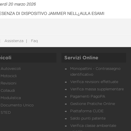
erdì 20 marzo 2026
ESENZA DI DISPOSITIVO JAMMER NELL¿AULA ESAMI
Assistenza
Faq
icoli
Servizi Online
Autoveicoli
Monopattini - Contrassegno
identificativo
Motocicli
Verifica revisioni effettuate
Revisioni
Verifica massa supplementare
Collaudi
Pagamenti PagoPA
Modulistica
Gestione Pratiche Online
Documento Unico
Piattaforma CUDE
STED
Saldo punti patente
Verifica classe ambientale