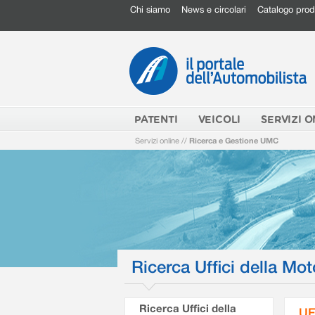
Chi siamo
News e circolari
Catalogo prod
PATENTI
VEICOLI
SERVIZI O
Servizi online
//
Ricerca e Gestione UMC
Ricerca Uffici della Mot
Ricerca Uffici della
UF