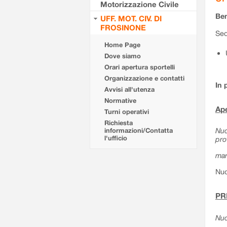
Motorizzazione Civile
Ben
UFF. MOT. CIV. DI
FROSINONE
Sed
Home Page
Dove siamo
Orari apertura sportelli
Organizzazione e contatti
In 
Avvisi all'utenza
Normative
Ape
Turni operativi
Richiesta
Nuo
informazioni/Contatta
l'ufficio
pro
mar
Nuo
PR
Nuo