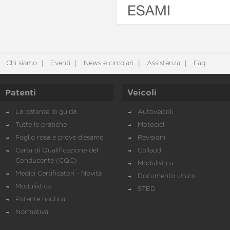
ESAMI
Chi siamo
Eventi
News e circolari
Assistenza
Faq
Patenti
Veicoli
La patente di guida
Autoveicoli
Tutte le pratiche
Motocicli
Foglio rosa e prove d’esame
Revisioni
Carta di Qualificazione del
Collaudi
Conducente (CQC)
Modulistica
Medici Certificatori - Novità
Documento Unico
Modulistica
STED
Patente nautica
Normativa