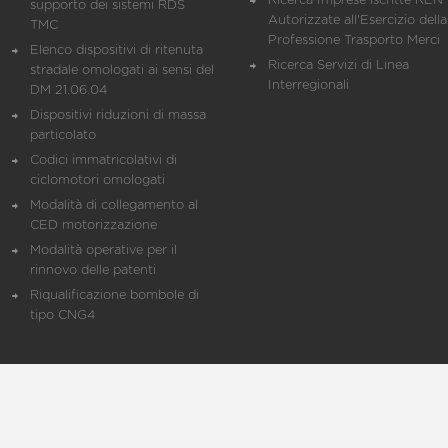
Ricerca Imprese iscritte REN 
supporto dei sistemi RDS
Autorizzate all'Esercizio della
TMC
Professione Trasporto Merci
Elenco dispositivi di ritenuta
Ricerca Servizi di Linea
stradale omologati ai sensi del
Interregionali
DM 21.06.04
Dispositivi riduzioni di massa
particolato
Codici immatricolativi di
ciclomotori omologati
Modalità di collegamento al
CED motorizzazione
Modalità operative per il
rinnovo delle patenti
Riqualificazione bombole di
tipo CNG4