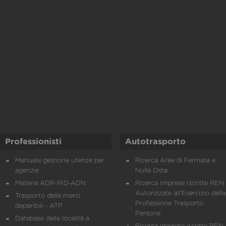
Professionisti
Autotrasporto
Manuale gestione utenze per
Ricerca Aree di Fermata e
agenzie
Nulla Osta
Materia ADR-RID-ADN
Ricerca Imprese Iscritte REN 
Autorizzate all'Esercizio della
Trasporto delle merci
Professione Trasporto
deperibili - ATP
Persone
Database delle località a