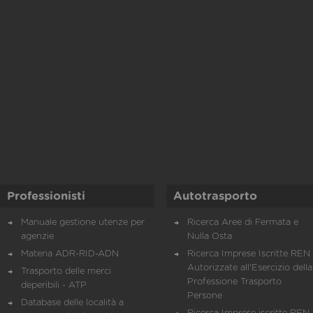
Professionisti
Autotrasporto
Manuale gestione utenze per
Ricerca Aree di Fermata e
agenzie
Nulla Osta
Materia ADR-RID-ADN
Ricerca Imprese Iscritte REN 
Autorizzate all'Esercizio della
Trasporto delle merci
Professione Trasporto
deperibili - ATP
Persone
Database delle località a