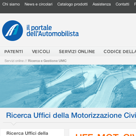
Chi siamo
News e circolari
Catalogo prodotti
Assistenza
Contatti
PATENTI
VEICOLI
SERVIZI ONLINE
CODICE DELL
Servizi online
//
Ricerca e Gestione UMC
Ricerca Uffici della Motorizzazione Civi
Ricerca Uffici della