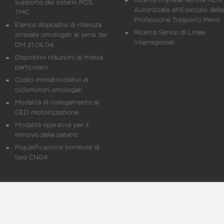
Ricerca Imprese iscritte REN 
supporto dei sistemi RDS
Autorizzate all'Esercizio della
TMC
Professione Trasporto Merci
Elenco dispositivi di ritenuta
Ricerca Servizi di Linea
stradale omologati ai sensi del
Interregionali
DM 21.06.04
Dispositivi riduzioni di massa
particolato
Codici immatricolativi di
ciclomotori omologati
Modalità di collegamento al
CED motorizzazione
Modalità operative per il
rinnovo delle patenti
Riqualificazione bombole di
tipo CNG4