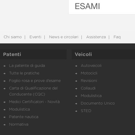
ESAMI
Chi siamo
Eventi
News e circolari
Assistenza
Faq
Patenti
Veicoli
La patente di guida
Autoveicoli
Tutte le pratiche
Motocicli
Foglio rosa e prove d’esame
Revisioni
Carta di Qualificazione del
Collaudi
Conducente (CQC)
Modulistica
Medici Certificatori - Novità
Documento Unico
Modulistica
STED
Patente nautica
Normativa