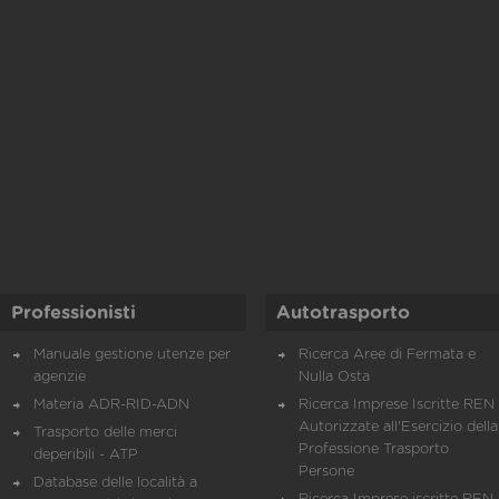
Professionisti
Autotrasporto
Manuale gestione utenze per
Ricerca Aree di Fermata e
agenzie
Nulla Osta
Materia ADR-RID-ADN
Ricerca Imprese Iscritte REN 
Autorizzate all'Esercizio della
Trasporto delle merci
Professione Trasporto
deperibili - ATP
Persone
Database delle località a