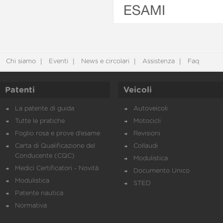
ESAMI
Chi siamo
Eventi
News e circolari
Assistenza
Faq
Patenti
Veicoli
La patente di guida
Autoveicoli
Tutte le pratiche
Motocicli
Foglio rosa e prove d’esame
Revisioni
Carta di Qualificazione del
Collaudi
Conducente (CQC)
Modulistica
Medici Certificatori - Novità
Documento Unico
Modulistica
STED
Patente nautica
Normativa