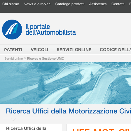
Chi siamo
News e circolari
Catalogo prodotti
Assistenza
Contatti
PATENTI
VEICOLI
SERVIZI ONLINE
CODICE DELL
Servizi online
//
Ricerca e Gestione UMC
Ricerca Uffici della Motorizzazione Civi
Ricerca Uffici della