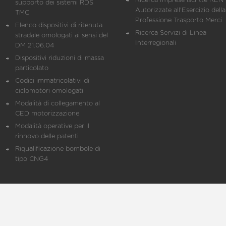
Ricerca Imprese iscritte REN 
supporto dei sistemi RDS
Autorizzate all'Esercizio della
TMC
Professione Trasporto Merci
Elenco dispositivi di ritenuta
Ricerca Servizi di Linea
stradale omologati ai sensi del
Interregionali
DM 21.06.04
Dispositivi riduzioni di massa
particolato
Codici immatricolativi di
ciclomotori omologati
Modalità di collegamento al
CED motorizzazione
Modalità operative per il
rinnovo delle patenti
Riqualificazione bombole di
tipo CNG4