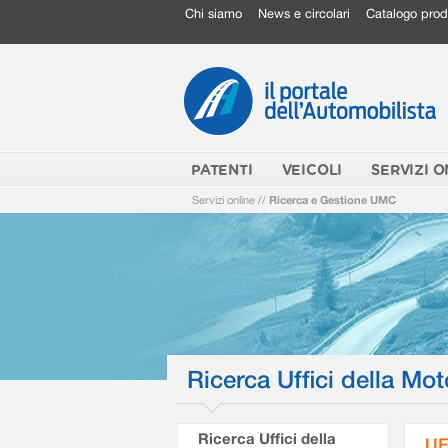
Chi siamo
News e circolari
Catalogo prod
PATENTI
VEICOLI
SERVIZI O
Servizi online
//
Ricerca e Gestione UMC
Ricerca Uffici della Mot
Ricerca Uffici della
UF