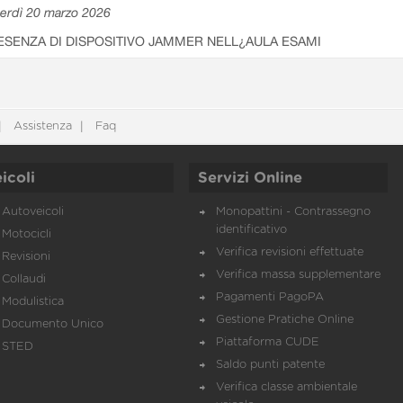
erdì 20 marzo 2026
ESENZA DI DISPOSITIVO JAMMER NELL¿AULA ESAMI
Assistenza
Faq
icoli
Servizi Online
Autoveicoli
Monopattini - Contrassegno
identificativo
Motocicli
Verifica revisioni effettuate
Revisioni
Verifica massa supplementare
Collaudi
Pagamenti PagoPA
Modulistica
Gestione Pratiche Online
Documento Unico
Piattaforma CUDE
STED
Saldo punti patente
Verifica classe ambientale