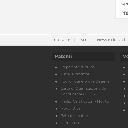
ven
PR
Chi siamo
Eventi
News e circolari
Patenti
Ve
La patente di guida
Tutte le pratiche
Foglio rosa e prove d’esame
Carta di Qualificazione del
Conducente (CQC)
Medici Certificatori - Novità
Modulistica
Patente nautica
Normativa