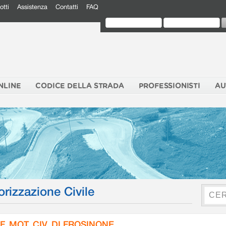
otti
Assistenza
Contatti
FAQ
NLINE
CODICE DELLA STRADA
PROFESSIONISTI
AU
orizzazione Civile
F. MOT. CIV. DI FROSINONE