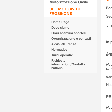
Motorizzazione Civile
Ben
UFF. MOT. CIV. DI
FROSINONE
Sed
Home Page
Dove siamo
Orari apertura sportelli
Organizzazione e contatti
In 
Avvisi all'utenza
Normative
Ape
Turni operativi
Richiesta
Nuo
informazioni/Contatta
l'ufficio
pro
mar
Nuo
PR
Nuo