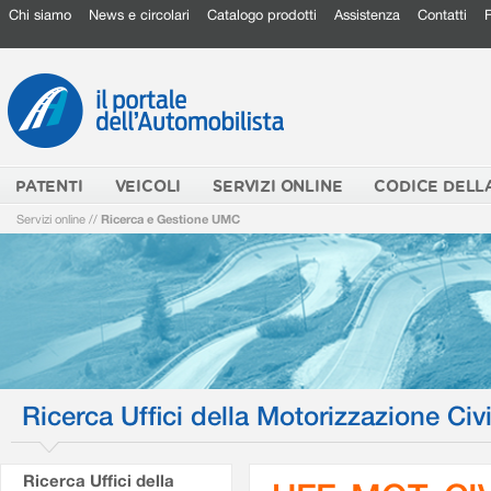
Chi siamo
News e circolari
Catalogo prodotti
Assistenza
Contatti
PATENTI
VEICOLI
SERVIZI ONLINE
CODICE DELL
Servizi online
//
Ricerca e Gestione UMC
Ricerca Uffici della Motorizzazione Civi
Ricerca Uffici della