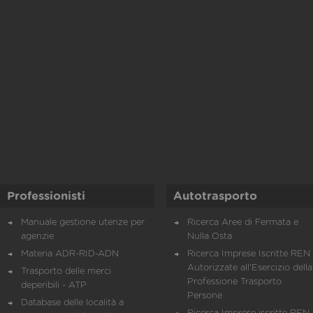
Professionisti
Autotrasporto
Manuale gestione utenze per
Ricerca Aree di Fermata e
agenzie
Nulla Osta
Materia ADR-RID-ADN
Ricerca Imprese Iscritte REN 
Autorizzate all'Esercizio della
Trasporto delle merci
Professione Trasporto
deperibili - ATP
Persone
Database delle località a