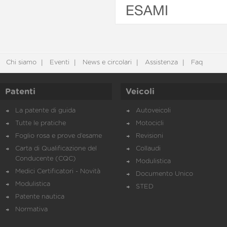
ESAMI
Chi siamo
Eventi
News e circolari
Assistenza
Faq
Patenti
Veicoli
La patente di guida
Autoveicoli
Tutte le pratiche
Motocicli
Foglio rosa e prove d’esame
Revisioni
Carta di Qualificazione del
Collaudi
Conducente (CQC)
Modulistica
Medici Certificatori - Novità
Documento Unico
Modulistica
STED
Patente nautica
Normativa