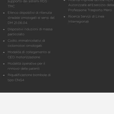
Ricerca Imprese iscritte REN 
supporto dei sistemi RDS
Autorizzate all'Esercizio della
TMC
Professione Trasporto Merci
Elenco dispositivi di ritenuta
Ricerca Servizi di Linea
stradale omologati ai sensi del
Interregionali
DM 21.06.04
Dispositivi riduzioni di massa
particolato
Codici immatricolativi di
ciclomotori omologati
Modalità di collegamento al
CED motorizzazione
Modalità operative per il
rinnovo delle patenti
Riqualificazione bombole di
tipo CNG4