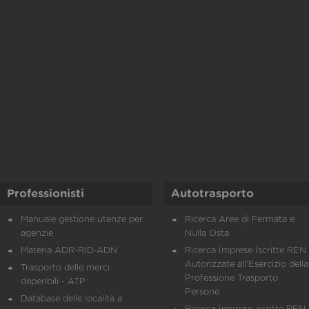
Professionisti
Autotrasporto
Manuale gestione utenze per
Ricerca Aree di Fermata e
agenzie
Nulla Osta
Materia ADR-RID-ADN
Ricerca Imprese Iscritte REN 
Autorizzate all'Esercizio della
Trasporto delle merci
Professione Trasporto
deperibili - ATP
Persone
Database delle località a