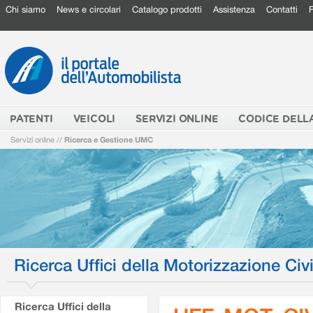
Chi siamo
News e circolari
Catalogo prodotti
Assistenza
Contatti
PATENTI
VEICOLI
SERVIZI ONLINE
CODICE DELL
Servizi online
//
Ricerca e Gestione UMC
Ricerca Uffici della Motorizzazione Civi
Ricerca Uffici della