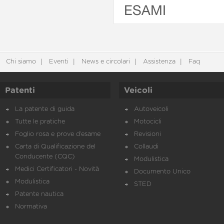
ESAMI
Chi siamo
Eventi
News e circolari
Assistenza
Faq
Patenti
Veicoli
La patente di guida
Autoveicoli
Tutte le pratiche
Motocicli
Foglio rosa e prove d’esame
Revisioni
Carta di Qualificazione del
Collaudi
Conducente (CQC)
Modulistica
Medici Certificatori - Novità
Documento Unico
Modulistica
STED
Patente nautica
Normativa