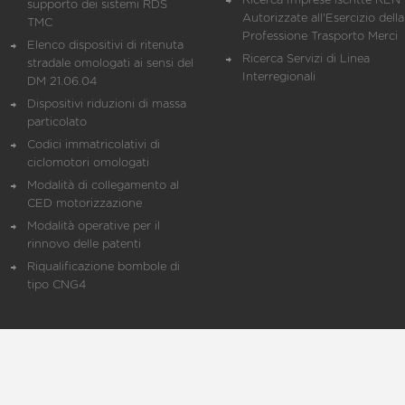
Ricerca Imprese iscritte REN 
supporto dei sistemi RDS
Autorizzate all'Esercizio della
TMC
Professione Trasporto Merci
Elenco dispositivi di ritenuta
Ricerca Servizi di Linea
stradale omologati ai sensi del
Interregionali
DM 21.06.04
Dispositivi riduzioni di massa
particolato
Codici immatricolativi di
ciclomotori omologati
Modalità di collegamento al
CED motorizzazione
Modalità operative per il
rinnovo delle patenti
Riqualificazione bombole di
tipo CNG4