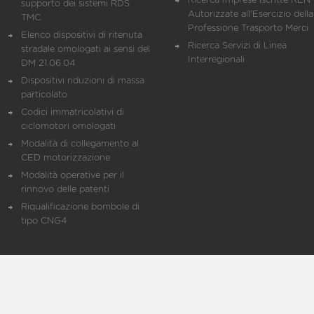
Ricerca Imprese iscritte REN 
supporto dei sistemi RDS
Autorizzate all'Esercizio della
TMC
Professione Trasporto Merci
Elenco dispositivi di ritenuta
Ricerca Servizi di Linea
stradale omologati ai sensi del
Interregionali
DM 21.06.04
Dispositivi riduzioni di massa
particolato
Codici immatricolativi di
ciclomotori omologati
Modalità di collegamento al
CED motorizzazione
Modalità operative per il
rinnovo delle patenti
Riqualificazione bombole di
tipo CNG4