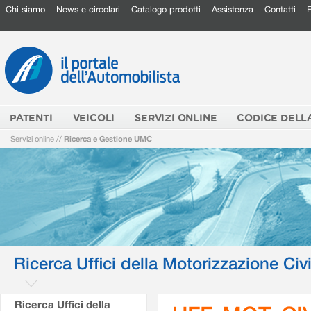
Chi siamo
News e circolari
Catalogo prodotti
Assistenza
Contatti
PATENTI
VEICOLI
SERVIZI ONLINE
CODICE DELL
Servizi online
//
Ricerca e Gestione UMC
Ricerca Uffici della Motorizzazione Civi
Ricerca Uffici della