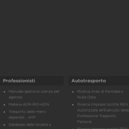
Professionisti
Autotrasporto
Manuale gestione utenze per
Ricerca Aree di Fermata e
agenzie
Nulla Osta
Materia ADR-RID-ADN
Ricerca Imprese Iscritte REN 
Autorizzate all'Esercizio della
Trasporto delle merci
Professione Trasporto
deperibili - ATP
Persone
Database delle località a