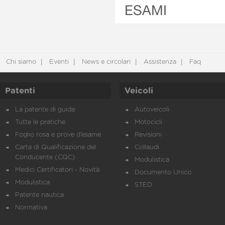
ESAMI
Chi siamo
Eventi
News e circolari
Assistenza
Faq
Patenti
Veicoli
La patente di guida
Autoveicoli
Tutte le pratiche
Motocicli
Foglio rosa e prove d’esame
Revisioni
Carta di Qualificazione del
Collaudi
Conducente (CQC)
Modulistica
Medici Certificatori - Novità
Documento Unico
Modulistica
STED
Patente nautica
Normativa