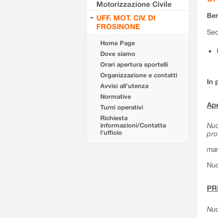
Motorizzazione Civile
Ben
UFF. MOT. CIV. DI
FROSINONE
Sed
Home Page
Dove siamo
Orari apertura sportelli
Organizzazione e contatti
In 
Avvisi all'utenza
Normative
Ape
Turni operativi
Richiesta
Nuo
informazioni/Contatta
l'ufficio
pro
mar
Nuo
PR
Nuo