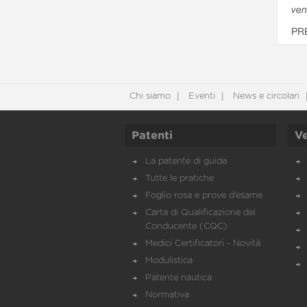
ven
PR
Chi siamo
Eventi
News e circolari
Patenti
Ve
La patente di guida
Tutte le pratiche
Foglio rosa e prove d’esame
Carta di Qualificazione del
Conducente (CQC)
Medici Certificatori - Novità
Modulistica
Patente nautica
Normativa