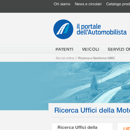
Chi siamo
News e circolari
Catalogo prod
PATENTI
VEICOLI
SERVIZI O
Servizi online
//
Ricerca e Gestione UMC
Ricerca Uffici della Mot
Ricerca Uffici della
UF