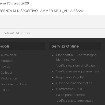
erdì 20 marzo 2026
ESENZA DI DISPOSITIVO JAMMER NELL¿AULA ESAMI
Assistenza
Faq
icoli
Servizi Online
Autoveicoli
Monopattini - Contrassegno
identificativo
Motocicli
Verifica revisioni effettuate
Revisioni
Verifica massa supplementare
Collaudi
Pagamenti PagoPA
Modulistica
Gestione Pratiche Online
Documento Unico
Piattaforma CUDE
STED
Saldo punti patente
Verifica classe ambientale