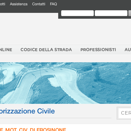
otti
Assistenza
Contatti
FAQ
NLINE
CODICE DELLA STRADA
PROFESSIONISTI
AU
orizzazione Civile
F. MOT. CIV. DI FROSINONE